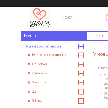
BOKA
Голов
Категорії товарів
Умови
Виписка і хрещення
Немовля
Спос
Дівчинка
Н
Ст
Хлопчик
Ві
пе
Дім
У
Ук
Жінка