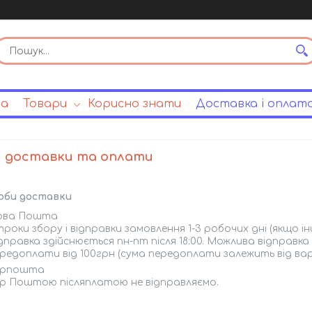
на
Товари
Корисно знати
Доставка і оплат
 доставки та оплати
оби доставки
ова Пошта
роки збору і відправки замовлення 1-3 робочих дні (якщо інші
дправка здійснюється пн-пт після 18:00. Можлива відправк
редоплати від 100грн (сума передоплати залежить від в
крпошта
р Поштою післяплатою не відправляємо.