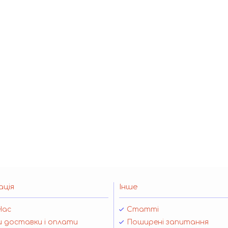
ація
Інше
Нас
Статті
 доставки і оплати
Поширені запитання