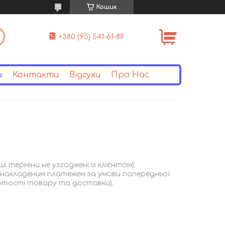
Кошик
+380 (95) 541-61-89
а
Контакти
Відгуки
Про Нас
 терміни не узгоджені із клієнтом). 
а накладеним платежем за умови попередньої 
артості товару та доставки).