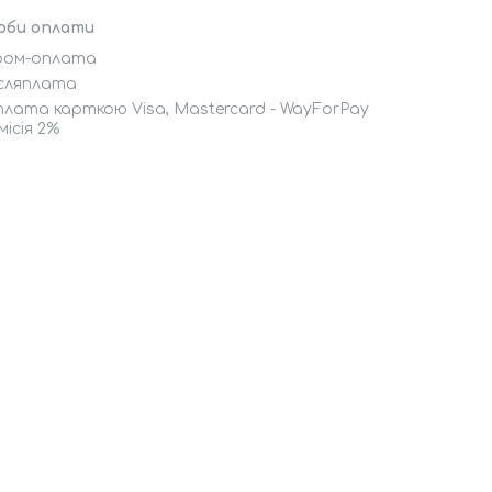
оби оплати
ром-оплата
сляплата
лата карткою Visa, Mastercard - WayForPay
місія 2%