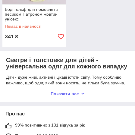
Боді гольф для немовлят з
песиком Патроном жовтий
унісекс
Немає в наявності
341
₴
Светри і толстовки для дітей -
універсальна одяг для кожного випадку
Діти - дуже живі, активні і цікаві істоти світу. Тому особливо
важливо, щоб одяг, який вони носять, не тільки була зручна,
функціональна, забезпечує безпеку, але й довговічна,
Показати все
виготовлена з високоякісних матеріалів і добре працювала в
будь-якій ситуації. Такі вимоги, безумовно, будуть задоволені
светрами і штанцями для дітей. Светри і штани є одним з
найстаріших предметів одягу з досить багатою історією. В
Про нас
даний час вони дуже популярні не тільки серед жінок, але і
діти також люблять носити їх. Навпаки, толстовка являє
99% позитивних з 131 відгука за рік
собою досить пухку одяг з довгим рукавом. В основному, він
має ребра зверху і знизу і на кінцях рукавів. Найчастіше вони