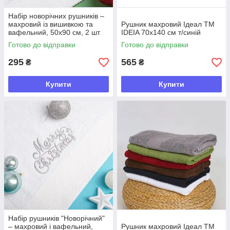
Набір новорічних рушників –
махровий із вишивкою та
Рушник махровий Ідеал TM
вафельний, 50х90 см, 2 шт
IDEIA 70х140 см т/синій
Готово до відправки
Готово до відправки
295
565
₴
₴
Купити
Купити
Набір рушників "Новорічний"
– махровий і вафельний,
Рушник махровий Ідеал TM