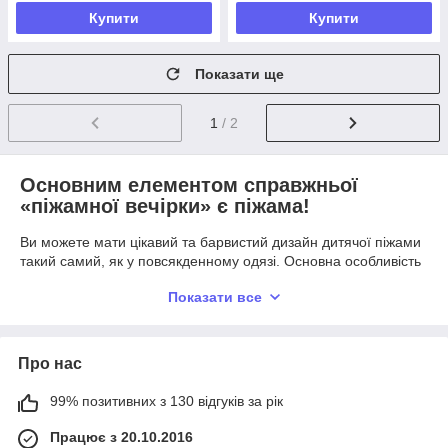
Купити
Купити
Показати ще
1
/ 2
Основним елементом справжньої
«піжамної вечірки» є піжама!
Ви можете мати цікавий та барвистий дизайн дитячої піжами
такий самий, як у повсякденному одязі. Основна особливість
піжами для дітей це делікатний матеріал, з якого вона
Показати все
зроблена, щоб ваша дитина спала смачно щоночі. Нижній
одяг для дітей відрізняється переважно залежно від їх віку.
Немовлята потребують комбінезонів, а старші дітки у
піжамках, які складаються з двох частин. Крім того, всі
Про нас
незалежно від розміру є барвистими та мають цікавий
дизайн, щоб задовольнити маленьких та деяких дітей
99% позитивних з 130 відгуків за рік
старшого віку. Крім унікальної піжами, Melman має дуже
широкий асортимент нижньої білизни для дітей. Там ви
Працює з 20.10.2016