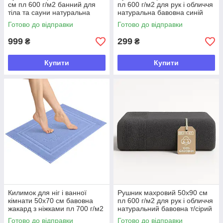
см пл 600 г/м2 банний для
пл 600 г/м2 для рук і обличчя
тіла та сауни натуральна
натуральна бавовна синій
бавовна беж
Готово до відправки
Готово до відправки
999
299
₴
₴
Купити
Купити
Килимок для ніг і ванної
Рушник махровий 50х90 см
кімнати 50х70 см бавовна
пл 600 г/м2 для рук і обличчя
жакард з ніжками пл 700 г/м2
натуральний бавовна т/сірий
синій
Готово до відправки
Готово до відправки