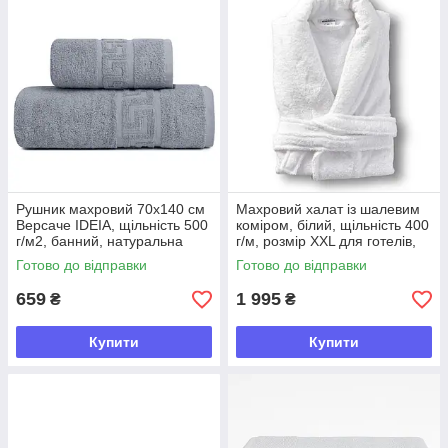
Рушник махровий 70х140 см
Махровий халат із шалевим
Версаче IDEIA, щільність 500
коміром, білий, щільність 400
г/м2, банний, натуральна
г/м, розмір XXL для готелів,
бавовна, темно-сірий
дому та спа
Готово до відправки
Готово до відправки
659
1 995
₴
₴
Купити
Купити