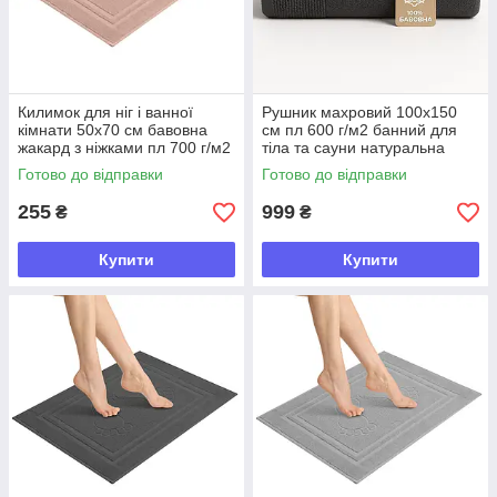
Килимок для ніг і ванної
Рушник махровий 100х150
кімнати 50х70 см бавовна
см пл 600 г/м2 банний для
жакард з ніжками пл 700 г/м2
тіла та сауни натуральна
беж
бавовна т/сірий
Готово до відправки
Готово до відправки
255
999
₴
₴
Купити
Купити