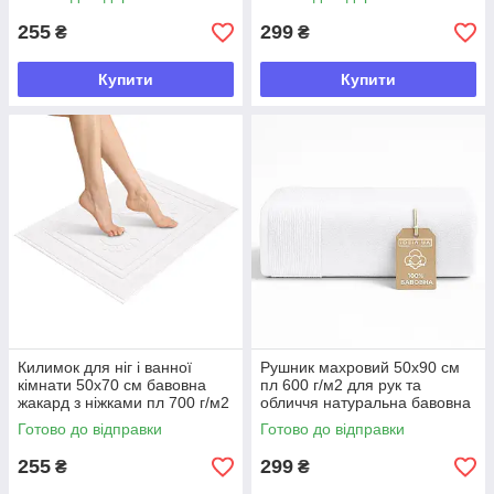
255
299
₴
₴
Купити
Купити
Килимок для ніг і ванної
Рушник махровий 50х90 см
кімнати 50х70 см бавовна
пл 600 г/м2 для рук та
жакард з ніжками пл 700 г/м2
обличчя натуральна бавовна
білий
білий
Готово до відправки
Готово до відправки
255
299
₴
₴