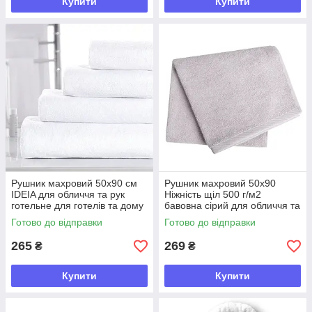
Купити
Купити
Рушник махровий 50х90 см
Рушник махровий 50х90
IDEIA для обличчя та рук
Ніжність щіл 500 г/м2
готельне для готелів та дому
бавовна сірий для обличчя та
500 гр/м2
рук
Готово до відправки
Готово до відправки
265
269
₴
₴
Купити
Купити