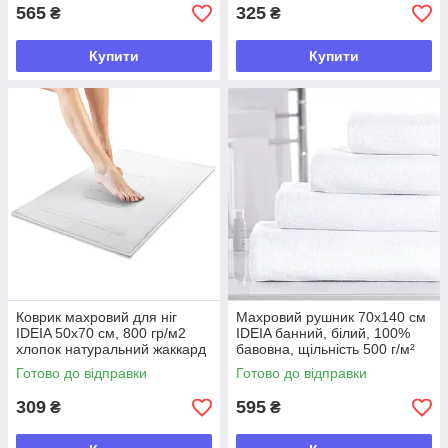
565
325
₴
₴
Купити
Купити
Коврик махровий для ніг
Махровий рушник 70х140 см
IDEIA 50х70 см, 800 гр/м2
IDEIA банний, білий, 100%
хлопок натуральний жаккард
бавовна, щільність 500 г/м²
з ножицями для готелів і
для готелю та дому
Готово до відправки
Готово до відправки
дому
309
595
₴
₴