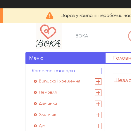
Зараз у компанії неробочий час
BOKA
Голов
Категорії товарів
Шезл
Виписка і хрещення
Немовля
Дівчинка
Хлопчик
Дім