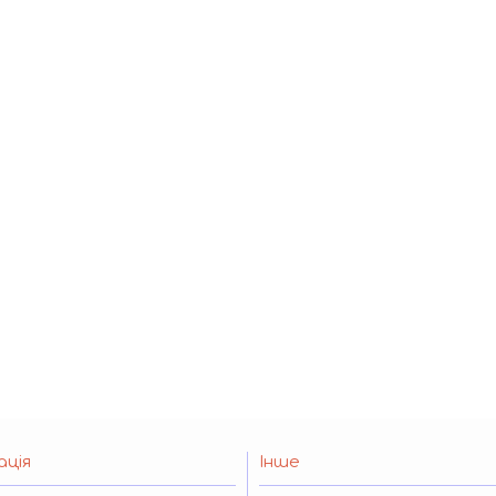
ація
Інше