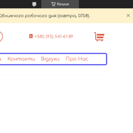
Кошик
йближчого робочого дня (завтра, 07.08).
+380 (95) 541-61-89
а
Контакти
Відгуки
Про Нас