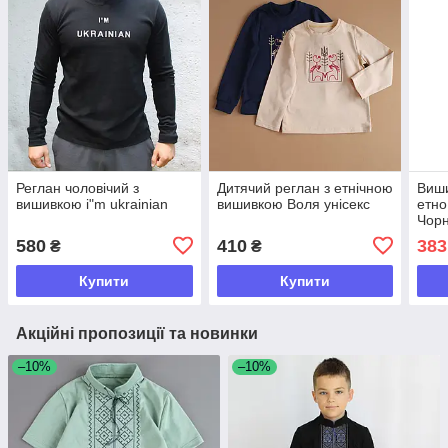
Реглан чоловічий з
Дитячий реглан з етнічною
Виши
вишивкою i"m ukrainian
вишивкою Воля унісекс
етн
Чорн
580
410
383
₴
₴
Купити
Купити
Акційні пропозиції та новинки
–10%
–10%