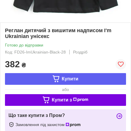
Реглан дитячий з вишитим надписом I'm
Ukrainian унісекс
Готово до відправки
Код: FD26-ImUkrainian-Black-28
Роздріб
382
₴
Купити
або
Купити з
Що таке купити з Пром?
Замовлення під захистом