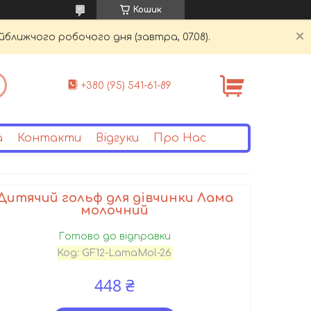
Кошик
йближчого робочого дня (завтра, 07.08).
+380 (95) 541-61-89
а
Контакти
Відгуки
Про Нас
Дитячий гольф для дівчинки Лама
молочний
Готово до відправки
Код:
GF12-LamaMol-26
448 ₴