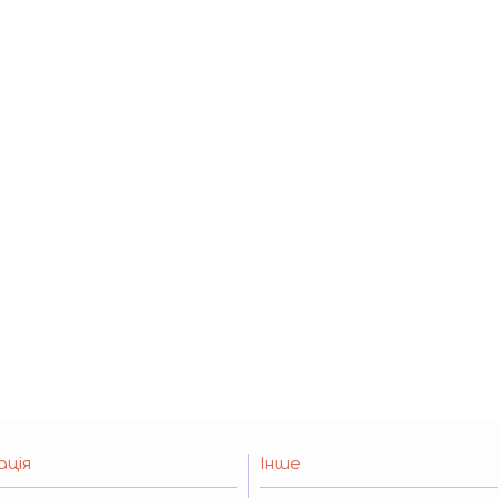
ація
Інше