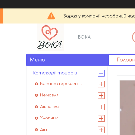
Зараз у компанії неробочий час
BOKA
Голов
Категорії товарів
Виписка і хрещення
Немовля
Дівчинка
Хлопчик
Дім