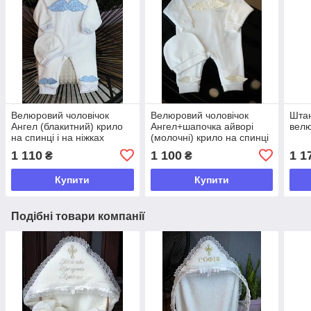
Велюровий чоловічок
Велюровий чоловічок
Штан
Ангел (блакитний) крило
Ангел+шапочка айворі
велю
на спинці і на ніжках
(молочні) крило на спинці
і на ніжках
1 110
1 100
1 1
₴
₴
Купити
Купити
Подібні товари компанії