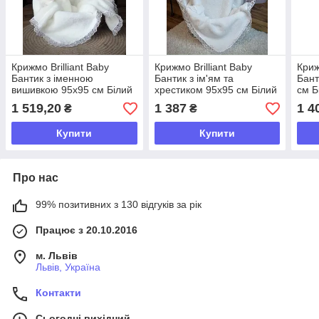
Крижмо Brilliant Baby
Крижмо Brilliant Baby
Криж
Бантик з іменною
Бантик з ім'ям та
Бант
вишивкою 95х95 см Білий
хрестиком 95х95 см Білий
см Б
(BB124)
(BB004)
1 519,20
1 387
1 4
₴
₴
Купити
Купити
Про нас
99% позитивних з 130 відгуків за рік
Працює з 20.10.2016
м. Львів
Львів, Україна
Контакти
Сьогодні вихідний