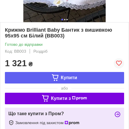
Крижмо Brilliant Baby Бантик з вишивкою
95х95 см Білий (BB003)
Готово до відправки
Код: BB003
Роздріб
1 321
₴
Купити
або
Купити з
Що таке купити з Пром?
Замовлення під захистом