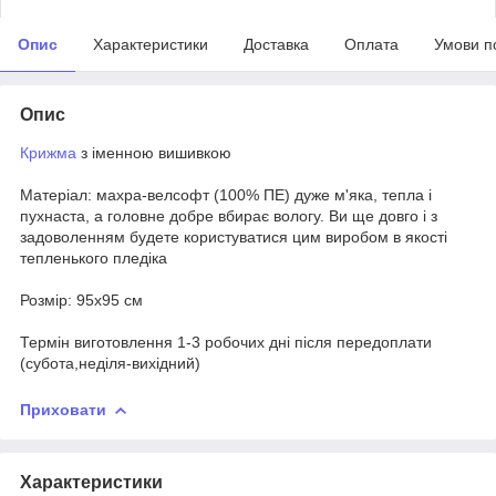
Опис
Характеристики
Доставка
Оплата
Умови п
Опис
Крижма
з іменною вишивкою
Матеріал: махра-велсофт (100% ПЕ) дуже м'яка, тепла і
пухнаста, а головне добре вбирає вологу. Ви ще довго і з
задоволенням будете користуватися цим виробом в якості
тепленького пледіка
Розмір: 95х95 см
Термін виготовлення 1-3 робочих дні після передоплати
(субота,неділя-вихідний)
Приховати
Характеристики