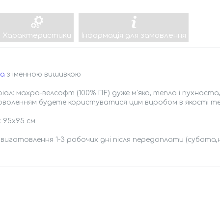
Характеристики
Інформація для замовлення
а
з іменною вишивкою
ал: махра-велсофт (100% ПЕ) дуже м'яка, тепла і пухнаста
доволенням будете користуватися цим виробом в якості те
: 95х95 см
 виготовлення 1-3 робочих дні після передоплати (субота,н