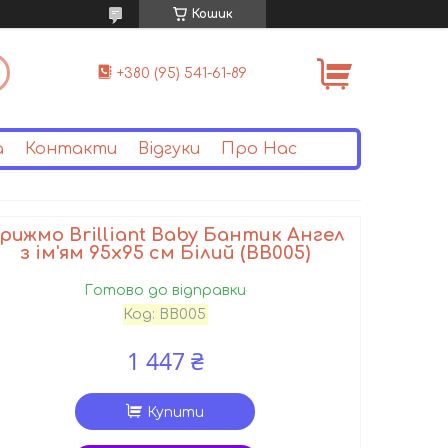
Кошик
+380 (95) 541-61-89
а
Контакти
Відгуки
Про Нас
рижмо Brilliant Baby Бантик Ангел
з ім'ям 95х95 см Білий (BB005)
Готово до відправки
Код:
BB005
1 447 ₴
Купити