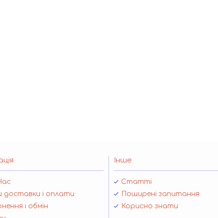
ація
Інше
Нас
Статті
 доставки і оплати
Поширені запитання
нення і обмін
Корисно знати