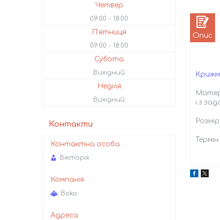
Четвер
09:00
18:00
Пʼятниця
Опис
09:00
18:00
Субота
Вихідний
Крижм
Неділя
Матері
Вихідний
і з за
Розмір
Контакти
Термін
Вікторія
Boka