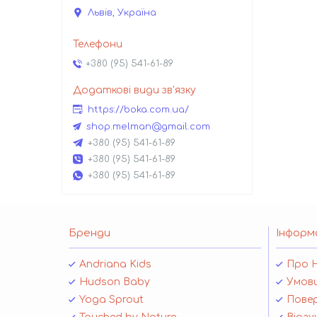
Львів, Україна
+380 (95) 541-61-89
https://boka.com.ua/
shop.melman@gmail.com
+380 (95) 541-61-89
+380 (95) 541-61-89
+380 (95) 541-61-89
Бренди
Інформ
Andriana Kids
Про 
Hudson Baby
Умови
Yoga Sprout
Повер