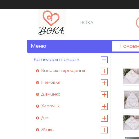
BOKA
Голов
Категорії товарів
Виписка і хрещення
Немовля
Дівчинка
Хлопчик
Дім
Жінка