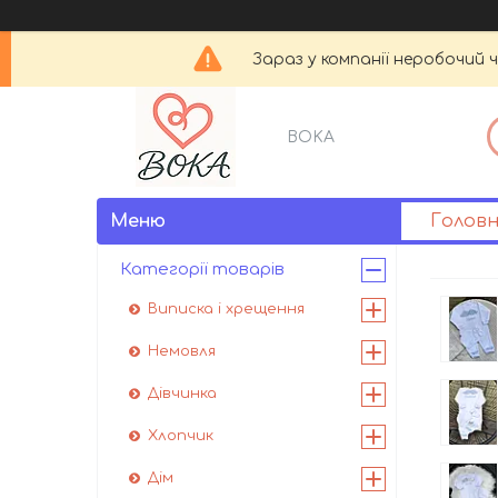
Зараз у компанії неробочий 
BOKA
Голов
Категорії товарів
Виписка і хрещення
Немовля
Дівчинка
Хлопчик
Дім