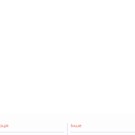
ація
Інше