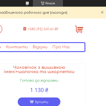
Кошик
найближчого робочого дня (сьогодні).
+380 (95) 541-61-89
а
Контакти
Відгуки
Про Нас
Чоловічок з вишивкою
імені+шапочка та шкарпетки
Готово до відправки
1 130 ₴
Купити