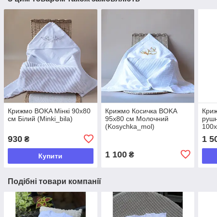
Крижмо BOKA Мінкі 90х80
Крижмо Косичка BOKA
Кри
см Білий (Minki_bila)
95x80 см Молочний
рушн
(Kosychka_mol)
100х
(Mah
930
1 5
₴
1 100
₴
Купити
Подібні товари компанії