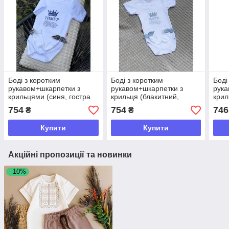
Боді з коротким
Боді з коротким
Боді
рукавом+шкарпетки з
рукавом+шкарпетки з
рука
крильцями (синя, гостра
крильця (блакитний,
крил
корона)
корона М2)
коро
754
754
746
₴
₴
Купити
Купити
Акційні пропозиції та новинки
–10%