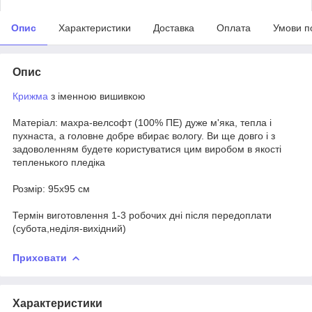
Опис
Характеристики
Доставка
Оплата
Умови п
Опис
Крижма
з іменною вишивкою
Матеріал: махра-велсофт (100% ПЕ) дуже м'яка, тепла і
пухнаста, а головне добре вбирає вологу. Ви ще довго і з
задоволенням будете користуватися цим виробом в якості
тепленького пледіка
Розмір: 95х95 см
Термін виготовлення 1-3 робочих дні після передоплати
(субота,неділя-вихідний)
Приховати
Характеристики