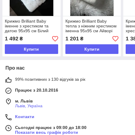
Крижмо Brilliant Baby
Крижмо Brilliant Baby
Криж
іменне з хрестиком та
тепла з ніжним хрестиком
імен
датою 95х95 см Білий
іменна 95х95 см Айворі
хрес
(BB114)
(BB099)
95х9
1 492
1 201
1 3
₴
₴
Купити
Купити
Про нас
99% позитивних з 130 відгуків за рік
Працює з 20.10.2016
м. Львів
Львів, Україна
Контакти
Сьогодні працює з 09:00 до 18:00
Показати весь графік роботи