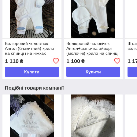
Велюровий чоловічок
Велюровий чоловічок
Штан
Ангел (блакитний) крило
Ангел+шапочка айворі
велю
на спинці і на ніжках
(молочні) крило на спинці
і на ніжках
1 110
1 100
1 1
₴
₴
Купити
Купити
Подібні товари компанії