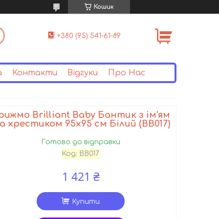
Кошик
+380 (95) 541-61-89
а
Контакти
Відгуки
Про Нас
рижмо Brilliant Baby Бантик з ім'ям
а хрестиком 95х95 см Білий (BB017)
Готово до відправки
Код:
BB017
1 421 ₴
Купити