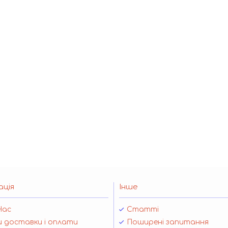
ація
Інше
Нас
Статті
 доставки і оплати
Поширені запитання