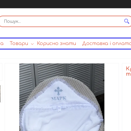
на
Товари
Корисно знати
Доставка і оплат
К
т