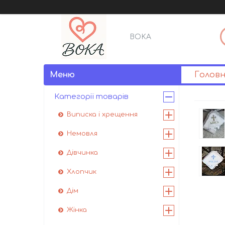
BOKA
Голов
Категорії товарів
Виписка і хрещення
Немовля
Дівчинка
Хлопчик
Дім
Жінка