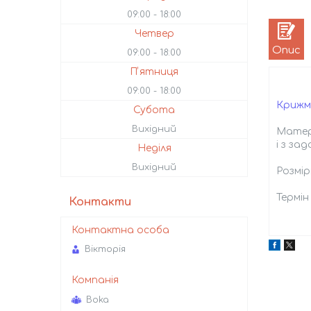
09:00
18:00
Четвер
Опис
09:00
18:00
Пʼятниця
09:00
18:00
Крижм
Субота
Вихідний
Матері
і з за
Неділя
Вихідний
Розмір
Термін
Контакти
Вікторія
Boka