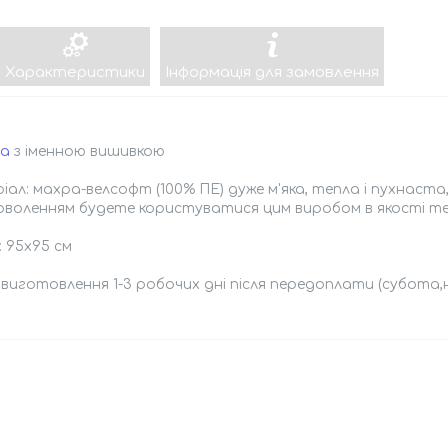
Характеристики
Інформація для замовлення
а
з іменною вишивкою
ал: махра-велсофт (100% ПЕ) дуже м'яка, тепла і пухнаста
доволенням будете користуватися цим виробом в якості те
: 95х95 см
 виготовлення 1-3 робочих дні після передоплати (субота,н