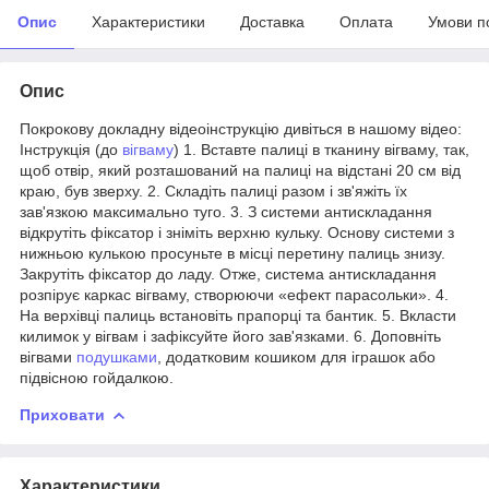
Опис
Характеристики
Доставка
Оплата
Умови п
Опис
Покрокову докладну відеоінструкцію дивіться в нашому відео:
Інструкція (до
вігваму
) 1. Вставте палиці в тканину вігваму, так,
щоб отвір, який розташований на палиці на відстані 20 см від
краю, був зверху. 2. Складіть палиці разом і зв'яжіть їх
зав'язкою максимально туго. 3. З системи антискладання
відкрутіть фіксатор і зніміть верхню кульку. Основу системи з
нижньою кулькою просуньте в місці перетину палиць знизу.
Закрутіть фіксатор до ладу. Отже, система антискладання
розпірує каркас вігваму, створюючи «ефект парасольки». 4.
На верхівці палиць встановіть прапорці та бантик. 5. Вкласти
килимок у вігвам і зафіксуйте його зав'язками. 6. Доповніть
вігвами
подушками
, додатковим кошиком для іграшок або
підвісною гойдалкою.
Приховати
Характеристики