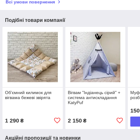
Всі умови повернення
Подібні товари компанії
Об'ємний килимок для
Вігвам "Індіанець сірий" +
Муфт
вігвама бежеві звірята
система антискладання
розб
KatyPuf
150
1 290
2 150
₴
₴
Акційні пропозиції та новинки