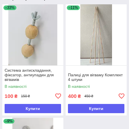
–33%
–11%
Система антискладання,
фіксатор, антиупадин для
Палиці для вігваму Комплект
вігвамів
4 штуки
В наявності
В наявності
100
400
₴
₴
150 ₴
450 ₴
Купити
Купити
–9%