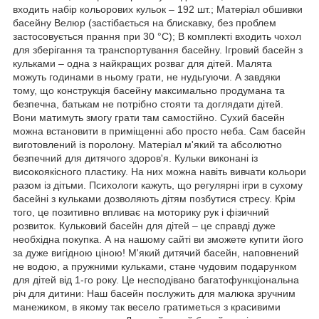
входить набір кольорових кульок – 192 шт.; Матеріал обшивки
басейну Велюр (застібається на блискавку, без проблем
застосовується прання при 30 °C); В комплекті входить чохол
для зберігання та транспортування басейну. Ігровий басейн з
кульками – одна з найкращих розваг для дітей. Малята
можуть годинами в ньому грати, не нудьгуючи. А завдяки
тому, що конструкція басейну максимально продумана та
безпечна, батькам не потрібно стояти та доглядати дітей.
Вони матимуть змогу грати там самостійно. Сухий басейн
можна встановити в приміщенні або просто неба. Сам басейн
виготовлений із поролону. Матеріал м'який та абсолютно
безпечний для дитячого здоров'я. Кульки виконані із
високоякісного пластику. На них можна навіть вивчати кольори
разом із дітьми. Психологи кажуть, що регулярні ігри в сухому
басейні з кульками дозволяють дітям позбутися стресу. Крім
того, це позитивно впливає на моторику рук і фізичний
розвиток. Кульковий басейн для дітей – це справді дуже
необхідна покупка. А на нашому сайті ви зможете купити його
за дуже вигідною ціною! М'який дитячий басейн, наповнений
не водою, а пружними кульками, стане чудовим подарунком
для дітей від 1-го року. Це несподівано багатофункціональна
річ для дитини: Наш басейн послужить для малюка зручним
манежиком, в якому так весело гратиметься з красивими