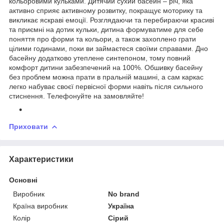
кольоровими кульками. Дитячий сухий басейн – річ, яка
активно сприяє активному розвитку, покращує моторику та
викликає яскраві емоції. Розглядаючи та перебираючи красиві
та приємні на дотик кульки, дитина формуватиме для себе
поняття про форми та кольори, а також захоплено грати
цілими годинами, поки ви займаєтеся своїми справами. Дно
басейну додатково утеплене синтепоном, тому повний
комфорт дитини забезпечений на 100%. Обшивку басейну
без проблем можна прати в пральній машині, а сам каркас
легко набуває своєї первісної форми навіть після сильного
стиснення. Телефонуйте на замовляйте!
Приховати
Характеристики
Основні
Виробник
No brand
Країна виробник
Україна
Колір
Сірий