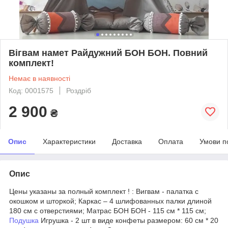
Вігвам намет Райдужний БОН БОН. Повний
комплект!
Немає в наявності
Код: 0001575
Роздріб
2 900
₴
Опис
Характеристики
Доставка
Оплата
Умови п
Опис
Цены указаны за полный комплект ! : Вигвам - палатка с
окошком и шторкой; Каркас – 4 шлифованных палки длиной
180 см с отверстиями; Матрас БОН БОН - 115 см * 115 см;
Подушка
Игрушка - 2 шт в виде конфеты размером: 60 см * 20