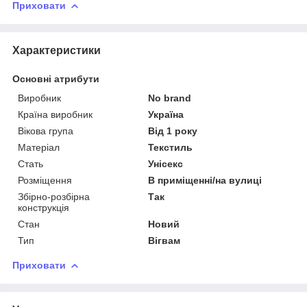
Приховати
Характеристики
Основні атрибути
Виробник
No brand
Країна виробник
Україна
Вікова група
Від 1 року
Матеріал
Текстиль
Стать
Унісекс
Розміщення
В приміщенні/на вулиці
Збірно-розбірна
Так
конструкція
Стан
Новий
Тип
Вігвам
Приховати