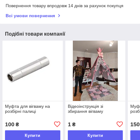
Повернення товару впродовж 14 днів за рахунок покупця
Всі умови повернення
Подібні товари компанії
Муфта для вігваму на
Відеоінструкція зі
Муфт
розбірні палиці
збирання вігваму
розб
100
1
150
₴
₴
Купити
Купити