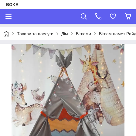
BOKA
Товари та послуги
Дім
Вігвами
Вігвам намет Рай