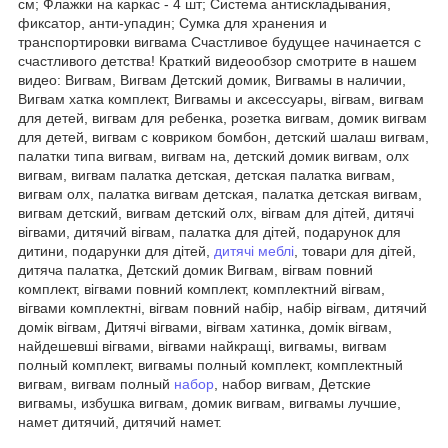
см; Флажки на каркас - 4 шт; Система антискладывания,
фиксатор, анти-упадин; Сумка для хранения и
транспортировки вигвама Счастливое будущее начинается с
счастливого детства! Краткий видеообзор смотрите в нашем
видео: Вигвам, Вигвам Детский домик, Вигвамы в наличии,
Вигвам хатка комплект, Вигвамы и аксессуары, вігвам, вигвам
для детей, вигвам для ребенка, розетка вигвам, домик вигвам
для детей, вигвам с ковриком бомбон, детский шалаш вигвам,
палатки типа вигвам, вигвам на, детский домик вигвам, олх
вигвам, вигвам палатка детская, детская палатка вигвам,
вигвам олх, палатка вигвам детская, палатка детская вигвам,
вигвам детский, вигвам детский олх, вігвам для дітей, дитячі
вігвами, дитячий вігвам, палатка для дітей, подарунок для
дитини, подарунки для дітей,
дитячі меблі
, товари для дітей,
дитяча палатка, Детский домик Вигвам, вігвам повний
комплект, вігвами повний комплект, комплектний вігвам,
вігвами комплектні, вігвам повний набір, набір вігвам, дитячий
домік вігвам, Дитячі вігвами, вігвам хатинка, домік вігвам,
найдешевші вігвами, вігвами найкращі, вигвамы, вигвам
полный комплект, вигвамы полный комплект, комплектный
вигвам, вигвам полный
набор
, набор вигвам, Детские
вигвамы, избушка вигвам, домик вигвам, вигвамы лучшие,
намет дитячий, дитячий намет.