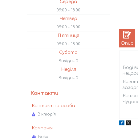
Середа
09:00
18:00
Четвер
09:00
18:00
Пʼятниця
Опис
09:00
18:00
Субота
Вихідний
Боді 
Неділя
нецара
Вихідний
Вигото
загорт
Контакти
Вишив
Чудово
Вікторія
Boka