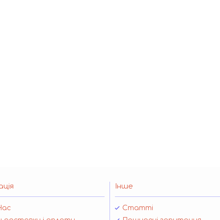
ація
Інше
Нас
Статті