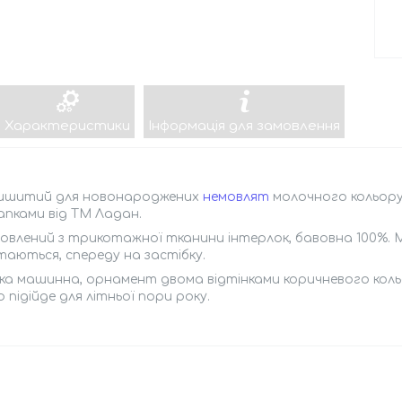
Характеристики
Інформація для замовлення
вишитий для новонароджених
немовлят
молочного кольору 
пками від ТМ Ладан.
влений з трикотажної тканини інтерлок, бавовна 100%. М
аються, спереду на застібку.
ка машинна, орнамент двома відтінками коричневого коль
 підійде для літньої пори року.