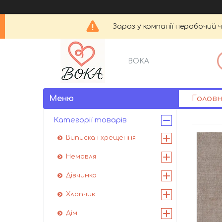
Зараз у компанії неробочий 
BOKA
Голов
Категорії товарів
Виписка і хрещення
Немовля
Дівчинка
Хлопчик
Дім