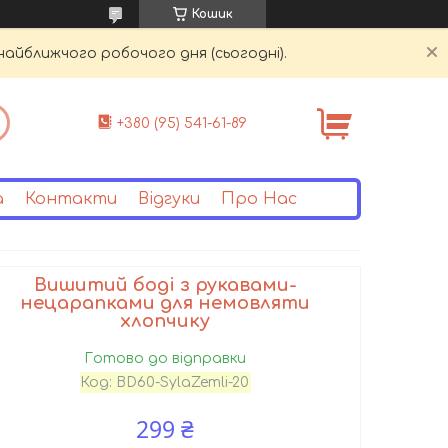
Кошик
найближчого робочого дня (сьогодні).
+380 (95) 541-61-89
а
Контакти
Відгуки
Про Нас
Вишитий боді з рукавами-
нецарапками для немовляти
хлопчику
Готово до відправки
Код:
BD60-SylaZemli-20
299 ₴