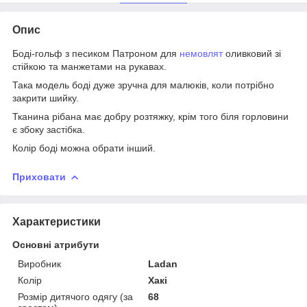
Опис
Боді-гольф з песиком Патроном для
немовлят
оливковий зі
стійкою та манжетами на рукавах.
Така модель боді дуже зручна для малюків, коли потрібно
закрити шийку.
Тканина рібана має добру розтяжку, крім того біля горловини
є збоку застібка.
Колір боді можна обрати інший.
Приховати
Характеристики
Основні атрибути
Виробник
Ladan
Колір
Хакі
Розмір дитячого одягу (за
68