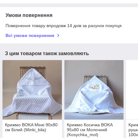
Умови повернення
Повернення товару впродовж 14 днів за рахунок покупця
Всі умови повернення
З цим товаром також замовляють
Крижмо BOKA Мінкі 90х80
Крижмо Косичка BOKA
Кри
см Білий (Minki_bila)
95x80 см Молочний
рушн
(Kosychka_mol)
100х