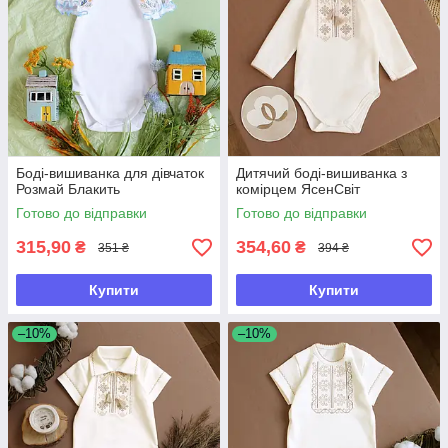
Боді-вишиванка для дівчаток
Дитячий боді-вишиванка з
Розмай Блакить
комірцем ЯсенСвіт
Готово до відправки
Готово до відправки
315,90
354,60
₴
₴
351 ₴
394 ₴
Купити
Купити
–10%
–10%