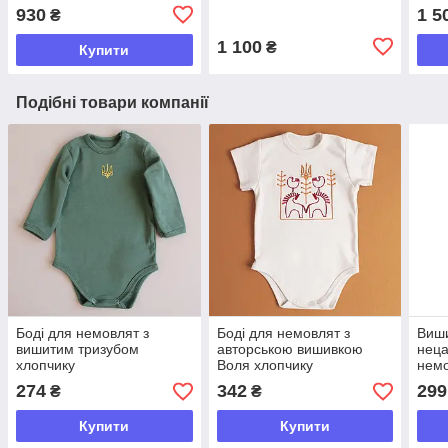
(Mah
930
1 5
₴
1 100
₴
Купити
Подібні товари компанії
Боді для немовлят з
Боді для немовлят з
Виши
вишитим тризубом
авторською вишивкою
нец
хлопчику
Воля хлопчику
немо
274
342
299
₴
₴
Купити
Купити