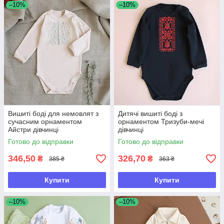
–10%
–10%
Вишиті боді для немовлят з
Дитячі вишиті боді з
сучасним орнаментом
орнаментом Тризуби-мечі
Айстри дівчинці
дівчинці
Готово до відправки
Готово до відправки
346,50
326,70
₴
₴
385 ₴
363 ₴
Купити
Купити
–10%
–10%