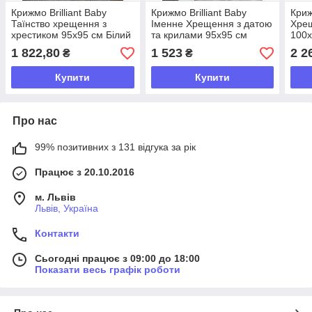
Крижмо Brilliant Baby
Крижмо Brilliant Baby
Криж
Таїнство хрещення з
Іменне Хрещення з датою
Хре
хрестиком 95х95 см Білий
та крилами 95х95 см
100х
(BB121)
Білий (BB070)
1 822,80
1 523
2 2
₴
₴
Купити
Купити
Про нас
99% позитивних з 131 відгука за рік
Працює з 20.10.2016
м. Львів
Львів, Україна
Контакти
Сьогодні працює з 09:00 до 18:00
Показати весь графік роботи