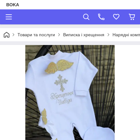
BOKA
Товари та послуги
Виписка і хрещення
Нарядні ком