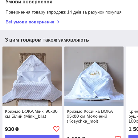
Умови повернення
Повернення товару впродовж 14 днів за рахунок покупця
Всі умови повернення
З цим товаром також замовляють
Крижмо BOKA Мінкі 90х80
Крижмо Косичка BOKA
Кри
см Білий (Minki_bila)
95x80 см Молочний
рушн
(Kosychka_mol)
100х
(Mah
930
1 5
₴