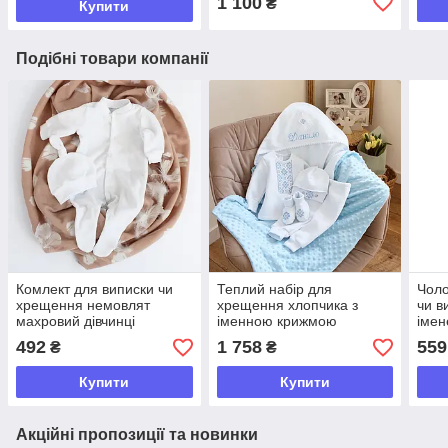
1 100
₴
Купити
Подібні товари компанії
Комлект для виписки чи
Теплий набір для
Чоло
хрещення немовлят
хрещення хлопчика з
чи в
махровий дівчинці
іменною крижмою
імен
492
1 758
559
₴
₴
Купити
Купити
Акційні пропозиції та новинки