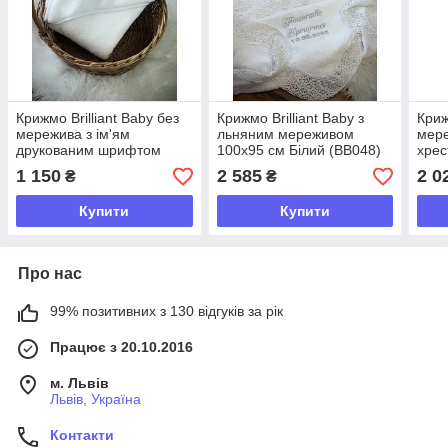
Крижмо Brilliant Baby без
Крижмо Brilliant Baby з
Криж
мережива з ім'ям
льняним мереживом
мере
друкованим шрифтом
100х95 см Білий (BB048)
хрес
95х95 см Білий (BB067)
(BB1
1 150
2 585
2 0
₴
₴
Купити
Купити
Про нас
99% позитивних з 130 відгуків за рік
Працює з 20.10.2016
м. Львів
Львів, Україна
Контакти