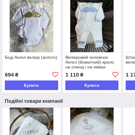
Боді Ангел велюр (золото)
Велюровий чоловічок
Штан
Ангел (блакитний) крило
велю
на спинці і на ніжках
694
1 110
1 1
₴
₴
Купити
Купити
Подібні товари компанії