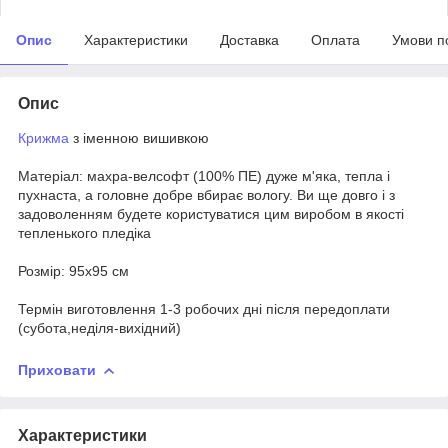
Опис
Характеристики
Доставка
Оплата
Умови п
Опис
Крижма
з іменною вишивкою
Матеріал: махра-велсофт (100% ПЕ) дуже м'яка, тепла і
пухнаста, а головне добре вбирає вологу. Ви ще довго і з
задоволенням будете користуватися цим виробом в якості
тепленького пледіка
Розмір: 95х95 см
Термін виготовлення 1-3 робочих дні після передоплати
(субота,неділя-вихідний)
Приховати
Характеристики