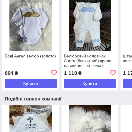
Боді Ангел велюр (золото)
Велюровий чоловічок
Штан
Ангел (блакитний) крило
велю
на спинці і на ніжках
694
1 110
1 1
₴
₴
Купити
Купити
Подібні товари компанії