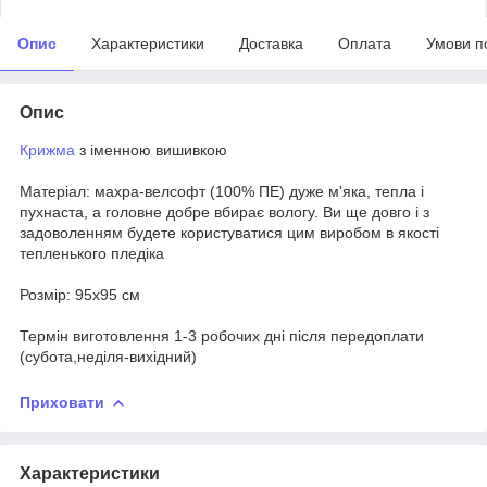
Опис
Характеристики
Доставка
Оплата
Умови п
Опис
Крижма
з іменною вишивкою
Матеріал: махра-велсофт (100% ПЕ) дуже м'яка, тепла і
пухнаста, а головне добре вбирає вологу. Ви ще довго і з
задоволенням будете користуватися цим виробом в якості
тепленького пледіка
Розмір: 95х95 см
Термін виготовлення 1-3 робочих дні після передоплати
(субота,неділя-вихідний)
Приховати
Характеристики