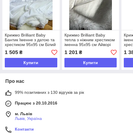
Крижмо Brilliant Baby
Крижмо Brilliant Baby
Криж
Бантик Іменне з датою та
тепла з ніжним хрестиком
імен
хрестиком 95х95 см Білий
іменна 95х95 см Айворі
хрес
(BB019)
(BB099)
95х9
1 505
1 201
1 3
₴
₴
Купити
Купити
Про нас
99% позитивних з 130 відгуків за рік
Працює з 20.10.2016
м. Львів
Львів, Україна
Контакти