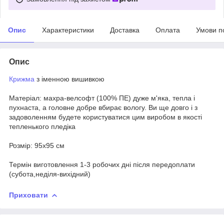
Опис
Характеристики
Доставка
Оплата
Умови п
Опис
Крижма
з іменною вишивкою
Матеріал: махра-велсофт (100% ПЕ) дуже м'яка, тепла і
пухнаста, а головне добре вбирає вологу. Ви ще довго і з
задоволенням будете користуватися цим виробом в якості
тепленького пледіка
Розмір: 95х95 см
Термін виготовлення 1-3 робочих дні після передоплати
(субота,неділя-вихідний)
Приховати