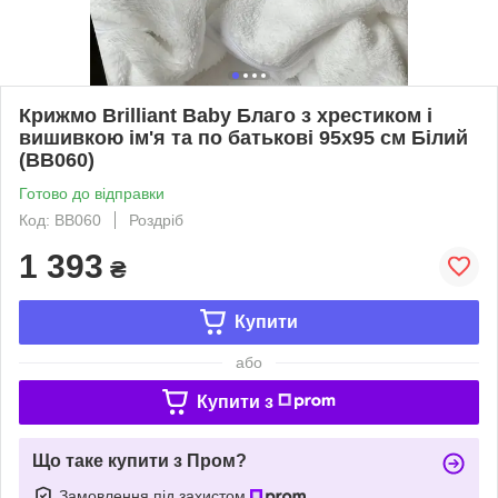
Крижмо Brilliant Baby Благо з хрестиком і
вишивкою ім'я та по батькові 95х95 см Білий
(BB060)
Готово до відправки
Код: BB060
Роздріб
1 393
₴
Купити
або
Купити з
Що таке купити з Пром?
Замовлення під захистом