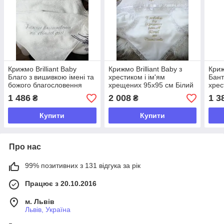
Крижмо Brilliant Baby
Крижмо Brilliant Baby з
Криж
Благо з вишивкою імені та
хрестиком і ім'ям
Бант
божого благословення
хрещених 95х95 см Білий
хрес
95х95 см Білий (BB089)
(BB230)
(BB0
1 486
2 008
1 3
₴
₴
Купити
Купити
Про нас
99% позитивних з 131 відгука за рік
Працює з 20.10.2016
м. Львів
Львів, Україна