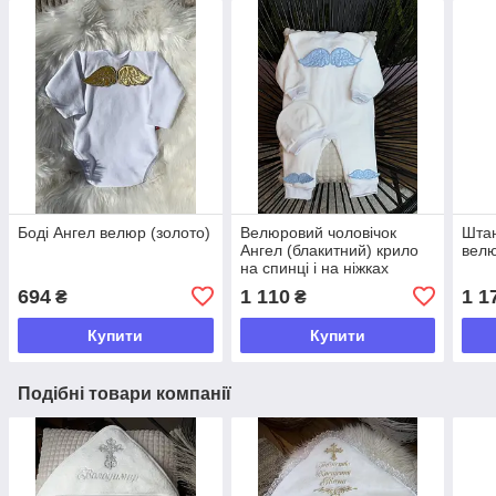
Боді Ангел велюр (золото)
Велюровий чоловічок
Штан
Ангел (блакитний) крило
велю
на спинці і на ніжках
694
1 110
1 1
₴
₴
Купити
Купити
Подібні товари компанії