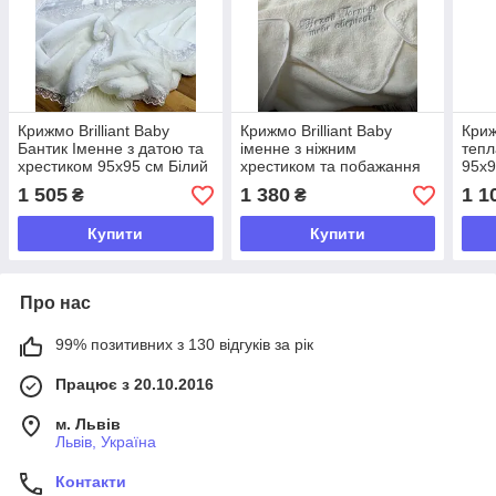
Крижмо Brilliant Baby
Крижмо Brilliant Baby
Криж
Бантик Іменне з датою та
іменне з ніжним
тепл
хрестиком 95х95 см Білий
хрестиком та побажання
95х9
(BB019)
95х95 см Айворі (BB100)
1 505
1 380
1 1
₴
₴
Купити
Купити
Про нас
99% позитивних з 130 відгуків за рік
Працює з 20.10.2016
м. Львів
Львів, Україна
Контакти