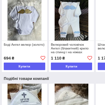
Боді Ангел велюр (золото)
Велюровий чоловічок
Штан
Ангел (блакитний) крило
велю
на спинці і на ніжках
694
1 110
1 1
₴
₴
Купити
Купити
Подібні товари компанії