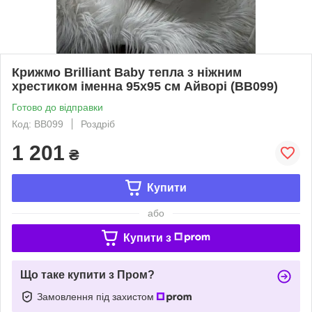
Крижмо Brilliant Baby тепла з ніжним
хрестиком іменна 95х95 см Айворі (BB099)
Готово до відправки
Код: BB099
Роздріб
1 201
₴
Купити
або
Купити з
Що таке купити з Пром?
Замовлення під захистом