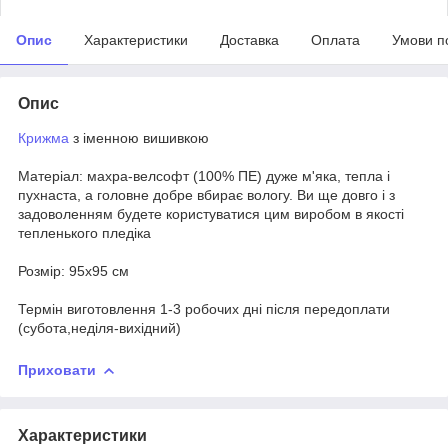
Опис
Характеристики
Доставка
Оплата
Умови п
Опис
Крижма
з іменною вишивкою
Матеріал: махра-велсофт (100% ПЕ) дуже м'яка, тепла і
пухнаста, а головне добре вбирає вологу. Ви ще довго і з
задоволенням будете користуватися цим виробом в якості
тепленького пледіка
Розмір: 95х95 см
Термін виготовлення 1-3 робочих дні після передоплати
(субота,неділя-вихідний)
Приховати
Характеристики