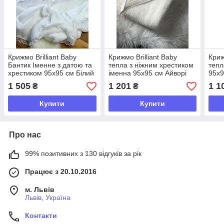
Крижмо Brilliant Baby
Крижмо Brilliant Baby
Криж
Бантик Іменне з датою та
тепла з ніжним хрестиком
тепл
хрестиком 95х95 см Білий
іменна 95х95 см Айворі
95х9
(BB019)
(BB099)
1 505
1 201
1 1
₴
₴
Купити
Купити
Про нас
99% позитивних з 130 відгуків за рік
Працює з 20.10.2016
м. Львів
Львів, Україна
Контакти