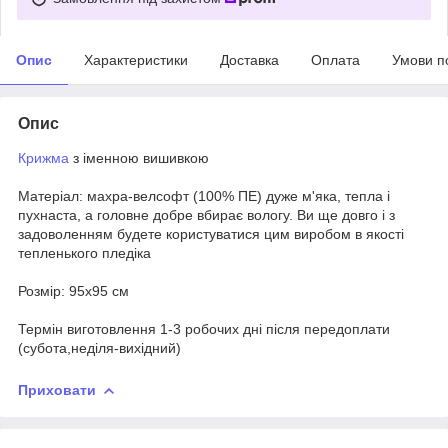
Опис
Характеристики
Доставка
Оплата
Умови п
Опис
Крижма
з іменною вишивкою
Матеріал: махра-велсофт (100% ПЕ) дуже м'яка, тепла і
пухнаста, а головне добре вбирає вологу. Ви ще довго і з
задоволенням будете користуватися цим виробом в якості
тепленького пледіка
Розмір: 95х95 см
Термін виготовлення 1-3 робочих дні після передоплати
(субота,неділя-вихідний)
Приховати