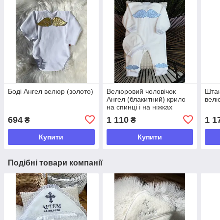
Боді Ангел велюр (золото)
Велюровий чоловічок
Штан
Ангел (блакитний) крило
велю
на спинці і на ніжках
694
1 110
1 1
₴
₴
Купити
Купити
Подібні товари компанії