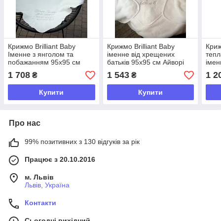
Крижмо Brilliant Baby
Крижмо Brilliant Baby
Криж
Іменне з янголом та
іменне від хрещених
тепл
побажанням 95х95 см
батьків 95х95 см Айворі
імен
Айворі (BB097)
(BB098)
(BB0
1 708
1 543
1 2
₴
₴
Купити
Купити
Про нас
99% позитивних з 130 відгуків за рік
Працює з 20.10.2016
м. Львів
Львів, Україна
Контакти
Сьогодні вихідний