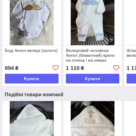
Боді Ангел велюр (золото)
Велюровий чоловічок
Штан
Ангел (блакитний) крило
велю
на спинці і на ніжках
694
1 110
1 1
₴
₴
Купити
Купити
Подібні товари компанії