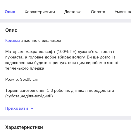
Опис
Характеристики
Доставка
Оплата
Умови п
Опис
Крижма
з іменною вишивкою
Матеріал: махра-велсофт (100% ПЕ) дуже м'яка, тепла і
пухнаста, а головне добре вбирає вологу. Ви ще довго і з
задоволенням будете користуватися цим виробом в якості
тепленького пледіка
Розмір: 95х95 см
Термін виготовлення 1-3 робочих дні після передоплати
(субота,неділя-вихідний)
Приховати
Характеристики