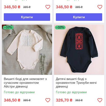
346,50
346,50
₴
₴
385 ₴
385 ₴
Купити
Купити
–10%
–10%
Вишиті боді для немовлят з
Дитячі вишиті боді з
сучасним орнаментом
орнаментом Тризуби-мечі
Айстри дівчинці
дівчинці
Готово до відправки
Готово до відправки
346,50
326,70
₴
₴
385 ₴
363 ₴