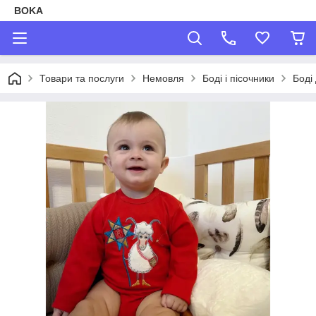
BOKA
Товари та послуги
Немовля
Боді і пісочники
Боді