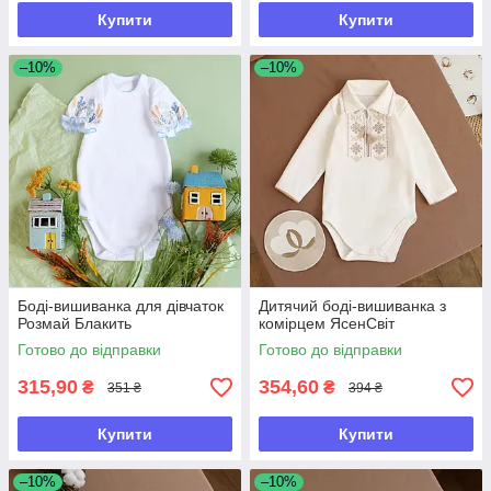
Купити
Купити
–10%
–10%
Боді-вишиванка для дівчаток
Дитячий боді-вишиванка з
Розмай Блакить
комірцем ЯсенСвіт
Готово до відправки
Готово до відправки
315,90
354,60
₴
₴
351 ₴
394 ₴
Купити
Купити
–10%
–10%