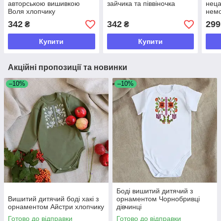
авторською вишивкою
зайчика та піввіночка
нец
Воля хлопчику
немо
342
342
299
₴
₴
Купити
Купити
Акційні пропозиції та новинки
–10%
–10%
Боді вишитий дитячий з
Вишитий дитячий боді хакі з
орнаментом Чорнобривці
орнаментом Айстри хлопчику
дівчинці
Готово до відправки
Готово до відправки