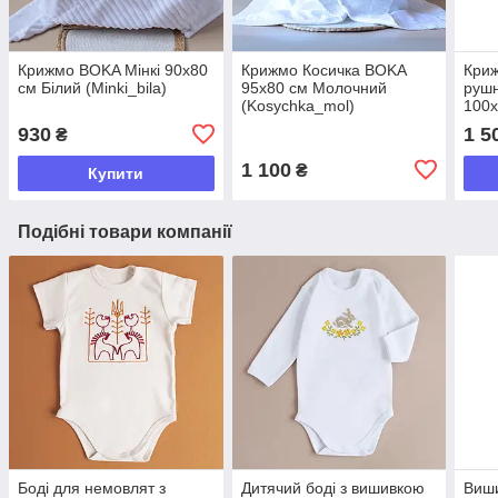
Крижмо BOKA Мінкі 90х80
Крижмо Косичка BOKA
Кри
см Білий (Minki_bila)
95x80 см Молочний
рушн
(Kosychka_mol)
100х
(Mah
930
1 5
₴
1 100
₴
Купити
Подібні товари компанії
Боді для немовлят з
Дитячий боді з вишивкою
Виши