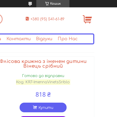
Кошик
+380 (95) 541-61-89
а
Контакти
Відгуки
Про Нас
Флісова крижма з іменем дитини
Вінець срібний
Готово до відправки
Код:
KR7-ImennaVinetsSriblo
818 ₴
Купити