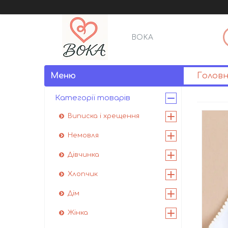
BOKA
Голов
Категорії товарів
Виписка і хрещення
Немовля
Дівчинка
Хлопчик
Дім
Жінка