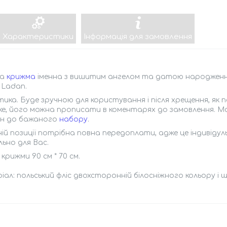
Характеристики
Інформація для замовлення
ва
крижма
іменна з вишитим ангелом та датою народженн
 Ladan.
тика. Буде зручною для користування і після хрещення, як по
ке, його можна прописати в коментарях до замовлення. М
он до бажаного
набору
.
ій позиції потрібна повна передоплати, адже це індивідул
льно для Вас.
 крижми 90 см * 70 см.
ал: польський фліс двохсторонній білосніжного кольору і щ