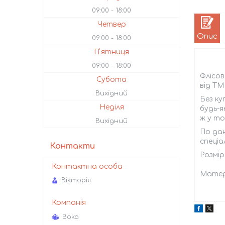
09:00
18:00
Четвер
Опис
09:00
18:00
Пʼятниця
09:00
18:00
Флісо
Субота
від ТМ
Вихідний
Без ку
Неділя
будь-я
ж у т
Вихідний
По дан
спеціа
Контакти
Розмір
Матері
Вікторія
Boka