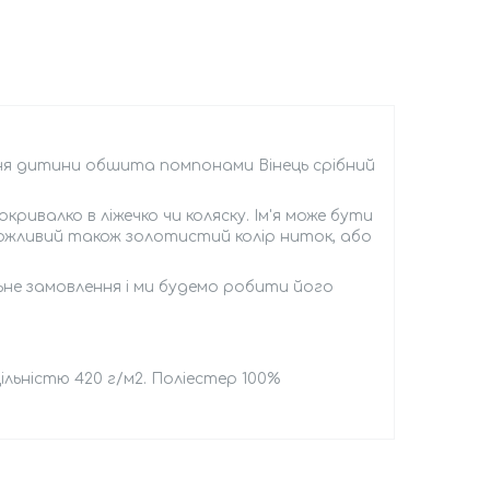
я дитини обшита помпонами Вінець срібний
кривалко в ліжечко чи коляску. Ім'я може бути
ожливий також золотистий колір ниток, або
ьне замовлення і ми будемо робити його
ільністю 420 г/м2. Поліестер 100%