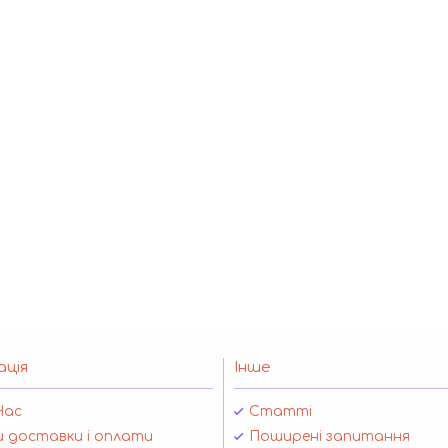
ація
Інше
Нас
Статті
 доставки і оплати
Поширені запитання