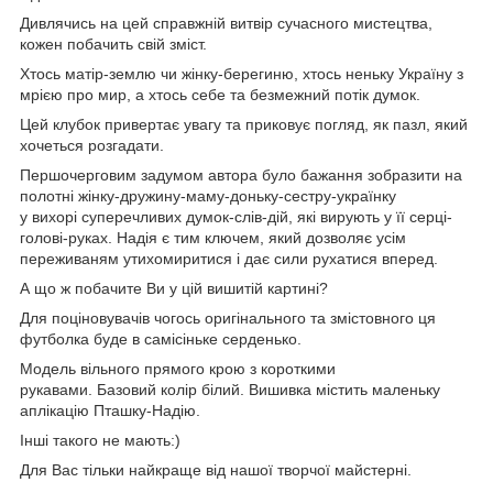
Дивлячись на цей справжній витвір сучасного мистецтва,
кожен побачить свій зміст.
Хтось матір-землю чи жінку-берегиню, хтось неньку Україну з
мрією про мир, а хтось себе та безмежний потік думок.
Цей клубок привертає увагу та приковує погляд, як пазл, який
хочеться розгадати.
Першочерговим задумом автора було бажання зобразити на
полотні жінку-дружину-маму-доньку-сестру-українку
у вихорі суперечливих думок-слів-дій, які вирують у її серці-
голові-руках. Надія є тим ключем, який дозволяє усім
переживаням утихомиритися і дає сили рухатися вперед.
А що ж побачите Ви у цій вишитій картині?
Для поціновувачів чогось оригінального та змістовного ця
футболка буде в самісіньке серденько.
Модель вільного прямого крою з короткими
рукавами. Базовий колір білий. Вишивка містить маленьку
аплікацію Пташку-Надію.
Інші такого не мають:)
Для Вас тільки найкраще від нашої творчої майстерні.