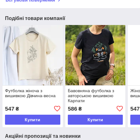
Всі умови повернення
Подібні товари компанії
Футболка жіноча з
Бавовняна футболка з
Жіно
вишивкою Дівчина-весна
авторською вишивкою
виши
Карпати
547
586
547
₴
₴
Купити
Купити
Акційні пропозиції та новинки