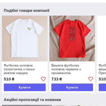
Подібні товари компанії
Футболка чоловіча
Вишита футболка
Футб
патріотична з синьо-
чоловіча червона з
виши
жовтим серцем
орнаментом
Пре
510
733
510
₴
₴
Купити
Купити
Акційні пропозиції та новинки