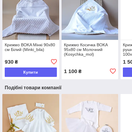
Крижмо BOKA Мінкі 90х80
Крижмо Косичка BOKA
Кри
см Білий (Minki_bila)
95x80 см Молочний
рушн
(Kosychka_mol)
100х
(Mah
930
1 5
₴
1 100
₴
Купити
Подібні товари компанії