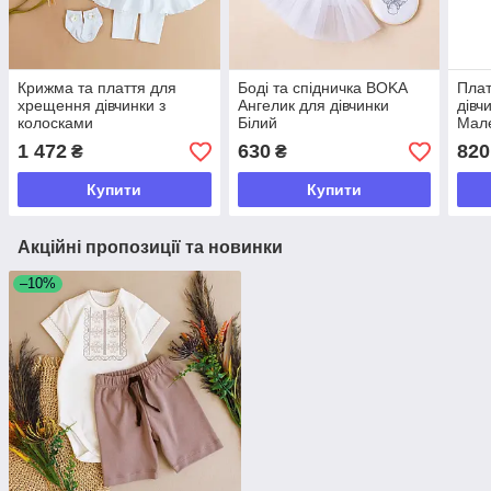
Крижма та плаття для
Боді та спідничка BOKA
Плат
хрещення дівчинки з
Ангелик для дівчинки
дівч
колосками
Білий
Мал
1 472
630
820
₴
₴
Купити
Купити
Акційні пропозиції та новинки
–10%