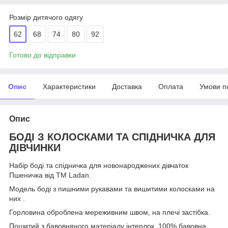
Розмір дитячого одягу
62
68
74
80
92
Готово до відправки
Опис
Характеристики
Доставка
Оплата
Умови п
Опис
БОДІ З КОЛОСКАМИ ТА СПІДНИЧКА ДЛЯ
ДІВЧИНКИ
Набір боді та спідничка для новонароджених дівчаток
Пшеничка від ТМ Ladan.
Модель боді з пишними рукавами та вишитими колосками на
них .
Горловина оброблена мереживним швом, на плечі застібка.
Пошитий з бавовняного матеріалу інтерлок, 100% бавовна.