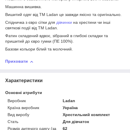
Машинна вишивка.
Вишитий одяг від ТМ Ladan це завжди якісно та оригінально.
Спідничка з євро сітки для
дівчинки
на хрестини чи інші
святкові події від ТМ Ladan.
Фатин складений вдвоє, зібраний в глибокі складки та
пришитий до євро гумки (ПЕ 100%).
Базови кольори білий та молочний.
Приховати
Характеристики
Основні атрибути
Виробник
Ladan
Країна виробник
Україна
Вид виробу
Хрестильний комплект
Стать
Для дівчаток
Розмір дитячого одягу (за
62