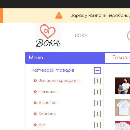
Зараз у компанії неробочи
BOKA
Голов
Категорії товарів
Виписка і хрещення
Немовля
Дівчинка
Хлопчик
Дім