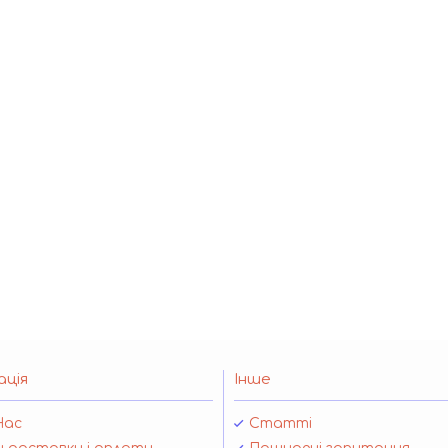
ація
Інше
Нас
Статті