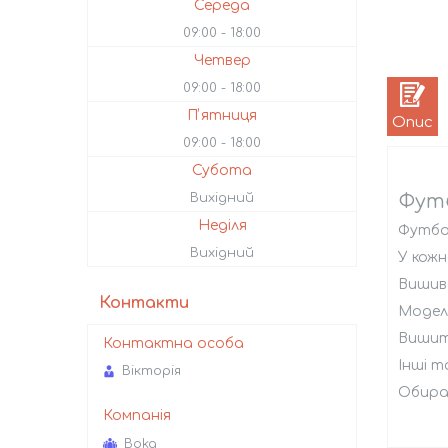
Середа
09:00
18:00
Четвер
09:00
18:00
Пʼятниця
Опис
09:00
18:00
Субота
Вихідний
Футб
Неділя
Футбол
Вихідний
У кожн
Вишива
Контакти
Модель
Вишити
Інші т
Вікторія
Обирай
Boka