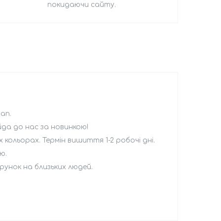
покидаючи сайту.
an.
айда до нас за новинкою!
кольорах. Термін вишиття 1-2 робочі дні.
ю.
рунок на близьких людей.