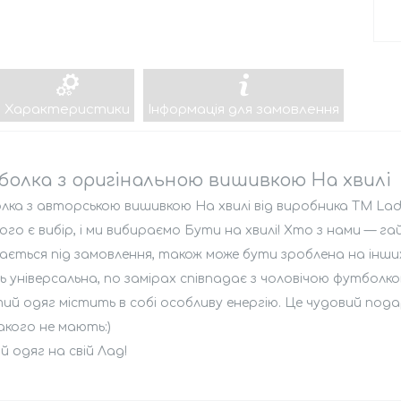
Характеристики
Інформація для замовлення
олка з оригінальною вишивкою На хвилі
ка з авторською вишивкою На хвилі від виробника ТМ Lad
ого є вибір, і ми вибираємо Бути на хвилі! Хто з нами — г
ється під замовлення, також може бути зроблена на інших 
 універсальна, по замірах співпадає з чоловічою футболко
й одяг містить в собі особливу енергію. Це чудовий пода
акого не мають:)
 одяг на свій Лад!