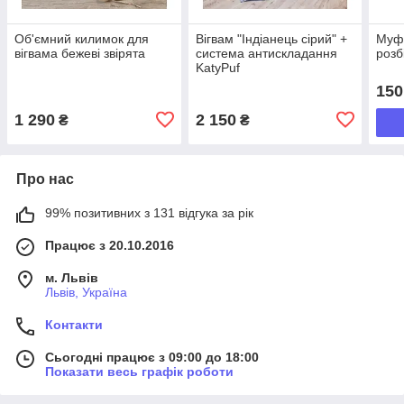
Об'ємний килимок для
Вігвам "Індіанець сірий" +
Муфт
вігвама бежеві звірята
система антискладання
розб
KatyPuf
150
1 290
2 150
₴
₴
Про нас
99% позитивних з 131 відгука за рік
Працює з 20.10.2016
м. Львів
Львів, Україна
Контакти
Сьогодні працює з 09:00 до 18:00
Показати весь графік роботи