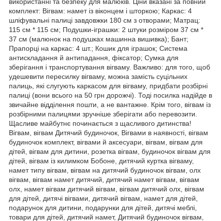
використанні та безпеку для малюків. Ціни вказані за повний
комплект: Вігвам: намет із віконцем і шторкою; Каркас: 4
шліфувальні палиці завдовжки 180 см з отворами; Матрац:
115 см * 115 см; Подушки-іграшки: 2 штуки розміром 37 см *
37 см (малюнок на подушках машинна вишивка); Бант;
Прапорці на каркас: 4 шт.; Кошик для іграшок; Система
антискладання й антипадання, фіксатор; Сумка для
зберігання і транспортування вігваму. Важливо: для того, щоб
удешевити пересилку вігваму, можна замість суцільних
палиць, які слугують каркасом для вігваму, придбати розбірні
палиці (вони всього на 50 грн дорожчі). Тоді посилка надійде в
звичайне відділення пошти, а не вантажне. Крім того, вігвам із
розбірними палицями зручніше зберігати або перевозити.
Щасливе майбутнє починається з щасливого дитинства!
Вігвам, вігвам Дитячий будиночок, Вігвами в наявності, вігвам
будиночок комплект, вігвами й аксесуари, вігвам, вігвам для
дітей, вігвам для дитини, розетка вігвам, будиночок вігвам для
дітей, вігвам із килимком Бобоне, дитячий куртка вігваму,
намет типу вігвам, вігвам на дитячий будиночок вігвам, олх
вігвам, вігвам намет дитячий, дитячий намет вігвам, вігвам
олх, намет вігвам дитячий вігвам, вігвам дитячий олх, вігвам
для дітей, дитячі вігвами, дитячий вігвам, намет для дітей,
подарунок для дитини, подарунки для дітей, дитячі меблі,
товари для дітей, дитячий намет, Дитячий будиночок вігвам,