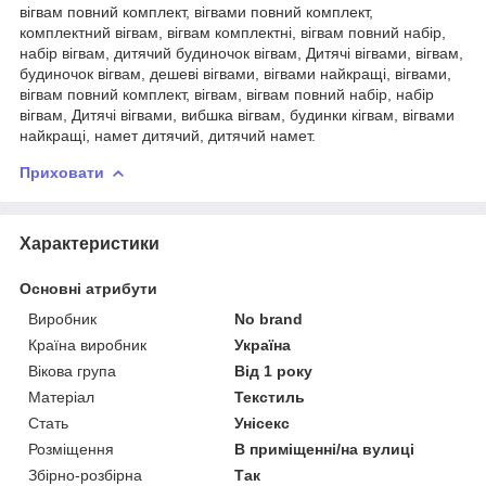
вігвам повний комплект, вігвами повний комплект,
комплектний вігвам, вігвам комплектні, вігвам повний набір,
набір вігвам, дитячий будиночок вігвам, Дитячі вігвами, вігвам,
будиночок вігвам, дешеві вігвами, вігвами найкращі, вігвами,
вігвам повний комплект, вігвам, вігвам повний набір, набір
вігвам, Дитячі вігвами, вибшка вігвам, будинки кігвам, вігвами
найкращі, намет дитячий, дитячий намет.
Приховати
Характеристики
Основні атрибути
Виробник
No brand
Країна виробник
Україна
Вікова група
Від 1 року
Матеріал
Текстиль
Стать
Унісекс
Розміщення
В приміщенні/на вулиці
Збірно-розбірна
Так