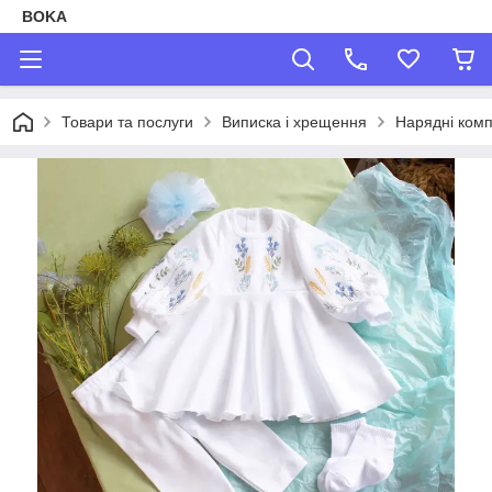
BOKA
Товари та послуги
Виписка і хрещення
Нарядні ком