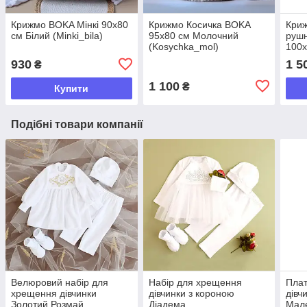
Крижмо BOKA Мінкі 90х80
Крижмо Косичка BOKA
Кри
см Білий (Minki_bila)
95x80 см Молочний
рушн
(Kosychka_mol)
100х
(Mah
930
1 5
₴
1 100
₴
Купити
Подібні товари компанії
Велюровий набір для
Набір для хрещення
Плат
хрещення дівчинки
дівчинки з короною
дівч
Золотий Розмай
Діадема
Мал