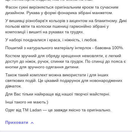
Фасон сукні вирізняється оригінальним кроєм та сучасним
дизайном. Рукава у формі фонарика зібрані манжетом.
У вишивці різнобарв'я кольорів з акцентом на блакитному. Дикі
польові квіти та колоски пшениці гармонійно зібрані у
композиції і вишиті на рукавах та грудях.
У наборі поєдналися і краса, і ніжність, і любов.
Пошитий з натурального матеріалу інтерлок - бавовна 100%.
Костюм зручний для обряду хрещення немовляти, є легкий
доступ до ніжок, ручок, спинки та грудок. По спинці до пояса є
кнопки для зручного одягання дитини.
Також такий комплект можна використати і для інших
святкових подій. Це цікавий подарунок для новонароджених
дівчаток.
Для Вас тільки найкраще від нашої творчої майстерні.
Інші такого не мають:)
Одяг від ТМ Ladan — це завжди якісно та оригінально.
Приховати