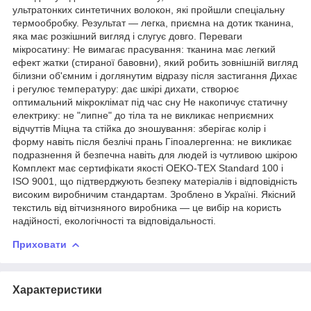
ультратонких синтетичних волокон, які пройшли спеціальну
термообробку. Результат — легка, приємна на дотик тканина,
яка має розкішний вигляд і слугує довго. Переваги
мікросатину: Не вимагає прасування: тканина має легкий
ефект жатки (стираної бавовни), який робить зовнішній вигляд
білизни об'ємним і доглянутим відразу після застигання Дихає
і регулює температуру: дає шкірі дихати, створює
оптимальний мікроклімат під час сну Не накопичує статичну
електрику: не "липне" до тіла та не викликає неприємних
відчуттів Міцна та стійка до зношування: зберігає колір і
форму навіть після безлічі прань Гіпоалергенна: не викликає
подразнення й безпечна навіть для людей із чутливою шкірою
Комплект має сертифікати якості OEKO-TEX Standard 100 і
ISO 9001, що підтверджують безпеку матеріалів і відповідність
високим виробничим стандартам. Зроблено в Україні. Якісний
текстиль від вітчизняного виробника — це вибір на користь
надійності, екологічності та відповідальності.
Приховати
Характеристики