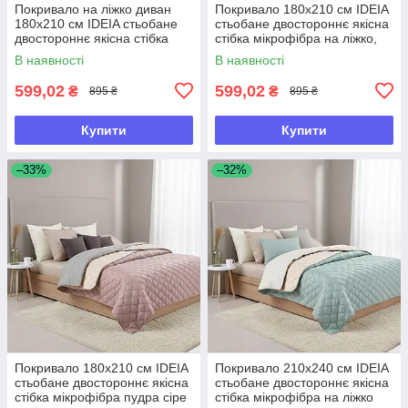
Покривало на ліжко диван
Покривало 180х210 см IDEIA
180х210 см IDEIA стьобане
стьобане двостороннє якісна
двостороннє якісна стібка
стібка мікрофібра на ліжко,
мікрофібра
диван мята сіре
В наявності
В наявності
599,02
599,02
₴
₴
895 ₴
895 ₴
Купити
Купити
–33%
–32%
Покривало 180х210 см IDEIA
Покривало 210х240 см IDEIA
стьобане двостороннє якісна
стьобане двостороннє якісна
стібка мікрофібра пудра сіре
стібка мікрофібра на ліжко