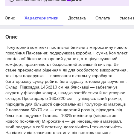
Опис
Характеристики
Доставка
Оплата
Умови 
Опис
Полуторний комплект постільної білизни з мікросатину нового
покоління Паковання: подарункова коробка + сумка Комплект
постільної білизни створений для тих, хто цінує сучасний
комфорт, практичність і бездоганний зовнішній вигляд. Він
стане прекрасним рішенням як для особистого використання,
так і для подарунка — паковання в стильну коробку та
багаторазову сумку робить його відразу готовим до вручення.
Склад: Підковдра 145х210 см на блискавці — забезпечує
акуратну фіксацію ковдри, швидко застібається й не утворює
складок Простирадло 160х220 см — універсальний розмір,
підходить для більшості односпальних і полуторних матраців
2 наволочки 50х70 см — стандартний розмір, підходить під
більшість подушок Тканина: 100% поліестер (мікросатин
нового покоління) Мікросатин — це інноваційний матеріал,
який поєднує в собі естетику, довговічність і технологічність.
На відміну від класичного сатину, він виготовляється з