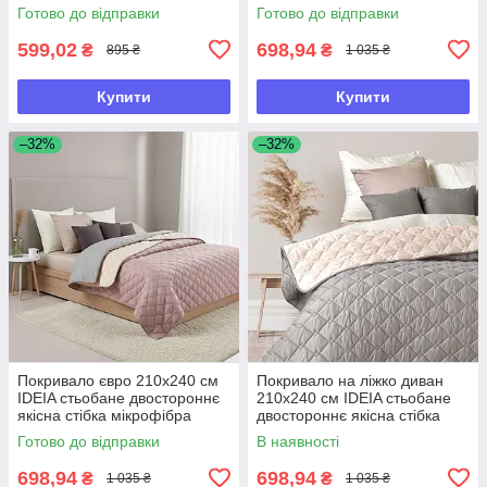
на ліжко, диван
диван
Готово до відправки
Готово до відправки
599,02
698,94
₴
₴
895 ₴
1 035 ₴
Купити
Купити
–32%
–32%
Покривало євро 210х240 см
Покривало на ліжко диван
IDEIA стьобане двостороннє
210х240 см IDEIA стьобане
якісна стібка мікрофібра
двостороннє якісна стібка
пудра сіре на ліжко та диван
мікрофібра
Готово до відправки
В наявності
698,94
698,94
₴
₴
1 035 ₴
1 035 ₴