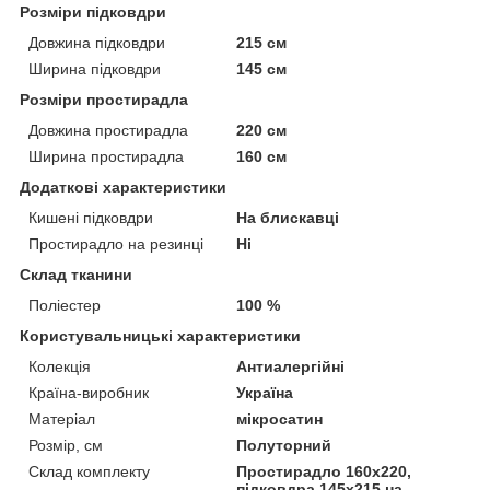
Розміри підковдри
Довжина підковдри
215 см
Ширина підковдри
145 см
Розміри простирадла
Довжина простирадла
220 см
Ширина простирадла
160 см
Додаткові характеристики
Кишені підковдри
На блискавці
Простирадло на резинці
Ні
Склад тканини
Поліестер
100 %
Користувальницькі характеристики
Колекція
Антиалергійні
Країна-виробник
Україна
Матеріал
мікросатин
Розмір, см
Полуторний
Склад комплекту
Простирадло 160х220,
підковдра 145х215 на