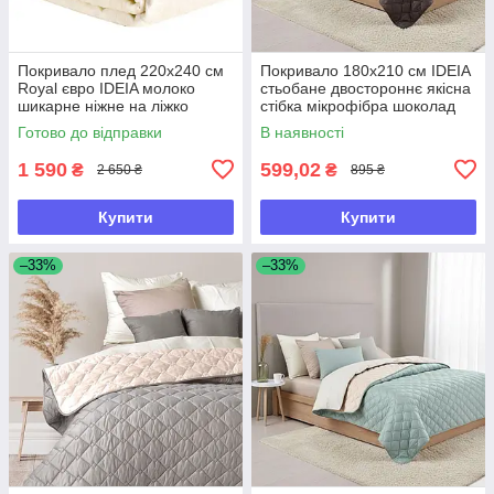
Покривало плед 220x240 см
Покривало 180х210 см IDEIA
Royal євро IDEIA молоко
стьобане двостороннє якісна
шикарне ніжне на ліжко
стібка мікрофібра шоколад
беж на ліжко диван
Готово до відправки
В наявності
1 590
599,02
₴
₴
2 650 ₴
895 ₴
Купити
Купити
–33%
–33%