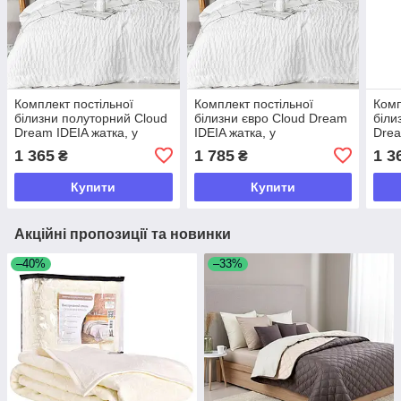
Комплект постільної
Комплект постільної
Комп
білизни полуторний Cloud
білизни євро Cloud Dream
біли
Dream IDEIA жатка, у
IDEIA жатка, у
Drea
подарунковому пакованні
подарунковому пакованні
пода
1 365
1 785
1 3
₴
₴
білий
білий
т/сі
Купити
Купити
Акційні пропозиції та новинки
–40%
–33%