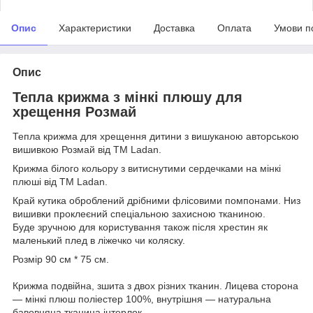
Опис
Характеристики
Доставка
Оплата
Умови п
Опис
Тепла крижма з мінкі плюшу для
хрещення Розмай
Тепла крижма для хрещення дитини з вишуканою авторською
вишивкою Розмай від ТМ Ladan.
Крижма білого кольору з витиснутими сердечками на мінкі
плюші від ТМ Ladan.
Край кутика оброблений дрібними флісовими помпонами. Низ
вишивки проклеєний спеціальною захисною тканиною.
Буде зручною для користування також після хрестин як
маленький плед в ліжечко чи коляску.
Розмір 90 см * 75 см.
Крижма подвійна, зшита з двох різних тканин. Лицева сторона
— мінкі плюш поліестер 100%, внутрішня — натуральна
бавовняна тканина інтерлок.