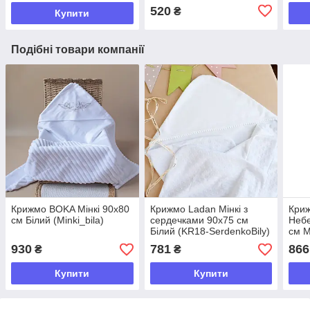
520
₴
Купити
Подібні товари компанії
Крижмо BOKA Мінкі 90х80
Крижмо Ladan Мінкі з
Кри
см Білий (Minki_bila)
сердечками 90х75 см
Неб
Білий (KR18-SerdenkoBily)
см М
Nebe
930
781
866
₴
₴
Купити
Купити