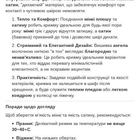
сатин
, "дихаючий" матеріал, що забезпечує комфорт при
контакті з чутливою шкірою немовляти.
Тепло та Комфорт:
Поєднання
мінкі плюшу
та
сатину
робить крижму ідеальною для будь-якої пори
року:
мінкі
гріє і дарує відчуття затишку, а
сатин
(бавовна) приємний до тіла і дозволяє шкірі дихати.
Стриманий та Елегантний Дизайн:
Вишивка
ангела
молочною ниткою "в тон" виглядає
благородно
та
ненав'язливо
. Це робить крижму ідеальним варіантом
для тих, хто віддає перевагу мінімалістичній
елегантності, а не яскравим акцентам.
Практичність:
Завдяки подвійній конструкції та якості
матеріалів, крижма не залишиться в шафі після
хрещення, а буде служити
теплим пледом
або
легкою
ковдрою
у колясці чи ліжечку.
Поради щодо догляду
Щоб зберегти м'якість мінкі та якість сатину, рекомендується:
Прання:
Делікатний режим за температури
не вище
30−40∘C
.
Віджим:
На низьких обертах.