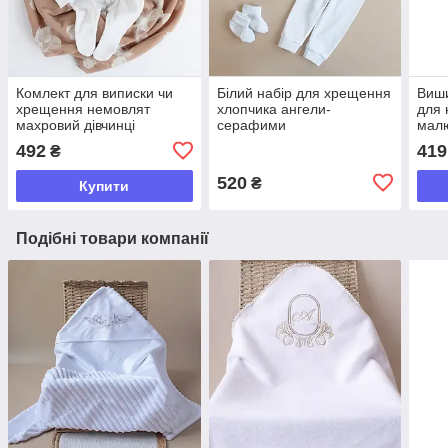
Комлект для виписки чи
Білий набір для хрещення
Виши
хрещення немовлят
хлопчика ангели-
для
махровий дівчинці
серафими
малю
492
419
₴
520
₴
Купити
Подібні товари компанії