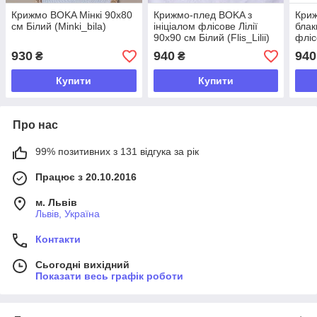
Крижмо BOKA Мінкі 90х80
Крижмо-плед BOKA з
Кри
см Білий (Minki_bila)
ініціалом флісове Лілії
блак
90х90 см Білий (Flis_Lilii)
фліс
(Fli
930
940
940
₴
₴
Купити
Купити
Про нас
99% позитивних з 131 відгука за рік
Працює з 20.10.2016
м. Львів
Львів, Україна
Контакти
Сьогодні вихідний
Показати весь графік роботи