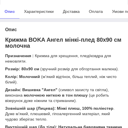
Опис
Характеристики
Доставка
Оплата
Умови п
Опис
Крижма BOKA Ангел мінкі-плед 80x90 см
молочна
Призначення :
Крижма для хрещення, плед/ковдра для
немовляти.
Розмір:
80x90 см
(зручний розмір для обгортання малюка).
Колір:
Молочний
(м'який відтінок, більш теплий, ніж чисто
білий).
Дизайн:
Вишивка "Ангел"
(символ захисту та світла),
виконана
молочною ниткою в тон плюшу
(це робить
візерунок дуже ніжним та стриманим).
Зовнішній шар (Лицева):
Мінкі плюш, 100% поліестер
.
Дуже м'який, плюшевий, гіпоалергенний матеріал, який
чудово зберігає тепло.
Внутрішній шар (До тіла):
Натуральна бавовняна тканина