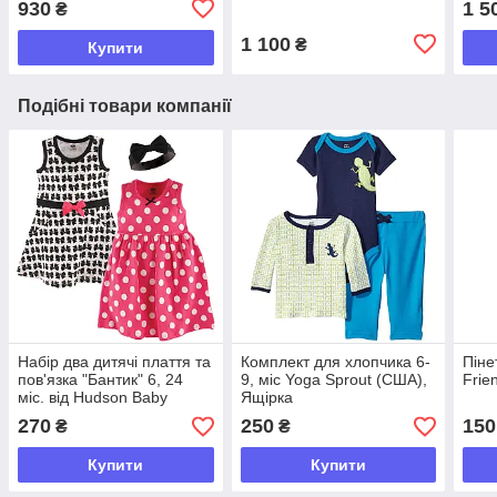
930
1 5
₴
1 100
₴
Купити
Подібні товари компанії
Набір два дитячі плаття та
Комплект для хлопчика 6-
Піне
пов'язка "Бантик" 6, 24
9, міс Yoga Sprout (США),
Frie
міс. від Hudson Baby
Ящірка
(США)
270
250
150
₴
₴
Купити
Купити