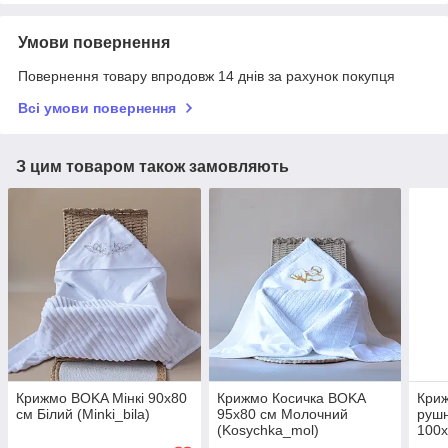
Умови повернення
Повернення товару впродовж 14 днів за рахунок покупця
Всі умови повернення
З цим товаром також замовляють
Крижмо BOKA Мінкі 90х80
Крижмо Косичка BOKA
Кри
см Білий (Minki_bila)
95x80 см Молочний
рушн
(Kosychka_mol)
100х
(Mah