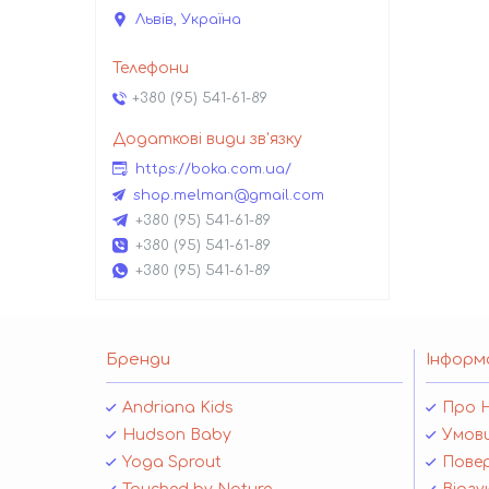
Львів, Україна
+380 (95) 541-61-89
https://boka.com.ua/
shop.melman@gmail.com
+380 (95) 541-61-89
+380 (95) 541-61-89
+380 (95) 541-61-89
Бренди
Інформ
Andriana Kids
Про 
Hudson Baby
Умови
Yoga Sprout
Повер