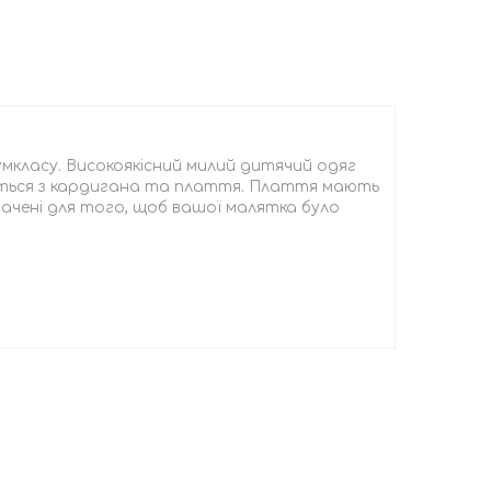
мкласу. Високоякісний милий дитячий одяг
ється з кардигана та плаття. Плаття мають
начені для того, щоб вашої малятка було