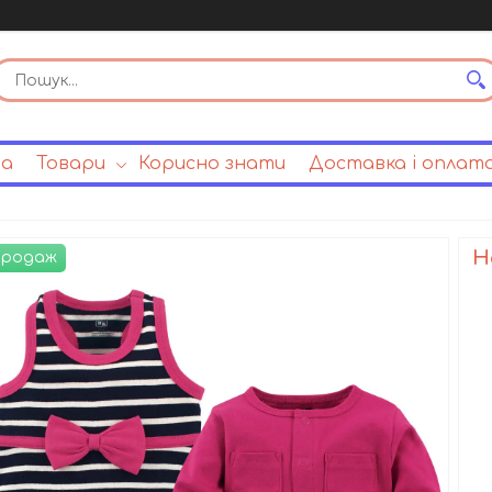
на
Товари
Корисно знати
Доставка і оплат
Н
продаж