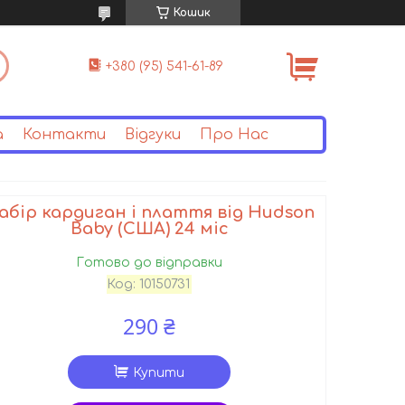
Кошик
+380 (95) 541-61-89
а
Контакти
Відгуки
Про Нас
абір кардиган і плаття від Hudson
Baby (США) 24 міс
Готово до відправки
Код:
10150731
290 ₴
Купити