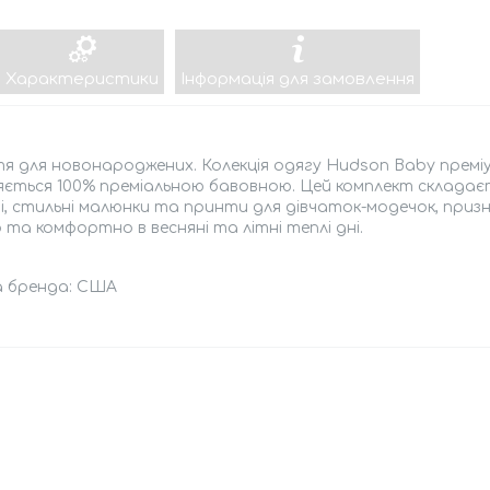
Характеристики
Інформація для замовлення
 для новонароджених. Колекція одягу Hudson Baby преміу
няється 100% преміальною бавовною. Цей комплект склада
і, стильні малюнки та принти для дівчаток-модечок, приз
 та комфортно в весняні та літні теплі дні.
а бренда: США