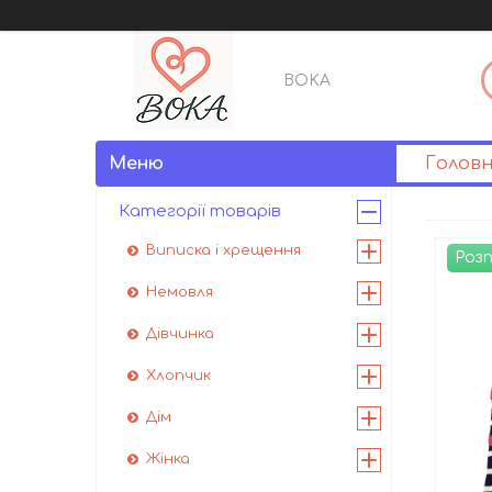
BOKA
Голов
Категорії товарів
Виписка і хрещення
Роз
Немовля
Дівчинка
Хлопчик
Дім
Жінка