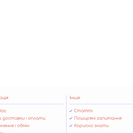
ація
Інше
Нас
Статті
 доставки і оплати
Поширені запитання
нення і обмін
Корисно знати