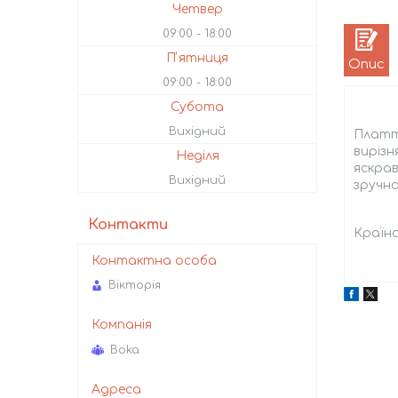
Четвер
09:00
18:00
Пʼятниця
Опис
09:00
18:00
Субота
Вихідний
Плаття
виріз
Неділя
яскрав
Вихідний
зручно
Контакти
Країн
Вікторія
Boka