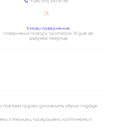
+380 (95) 541-61-89
повернення товару протягом 14 днів
за
рахунок покупця
 пов'язка чудово доповнить образ і підійде
ена з тканини, прикрашена листочками з