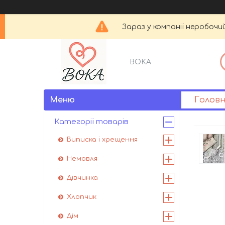
Зараз у компанії неробочи
BOKA
Голов
Категорії товарів
Виписка і хрещення
Немовля
Дівчинка
Хлопчик
Дім