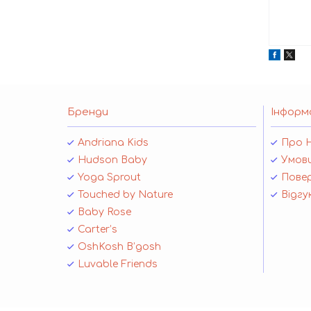
Бренди
Інформ
Andriana Kids
Про 
Hudson Baby
Умови
Yoga Sprout
Повер
Touched by Nature
Відгу
Baby Rose
Carter’s
OshKosh B’gosh
Luvable Friends