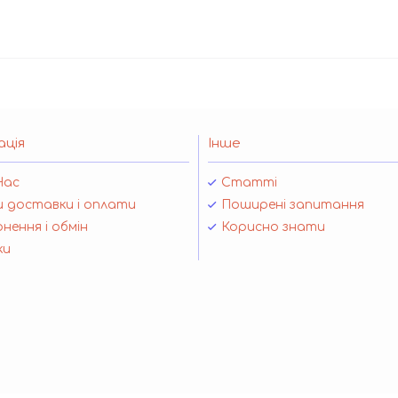
ація
Інше
Нас
Статті
 доставки і оплати
Поширені запитання
нення і обмін
Корисно знати
ки