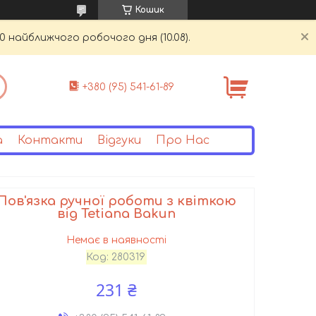
Кошик
0 найближчого робочого дня (10.08).
+380 (95) 541-61-89
а
Контакти
Відгуки
Про Нас
Пов'язка ручної роботи з квіткою
від Tetiana Bakun
Немає в наявності
Код:
280319
231 ₴