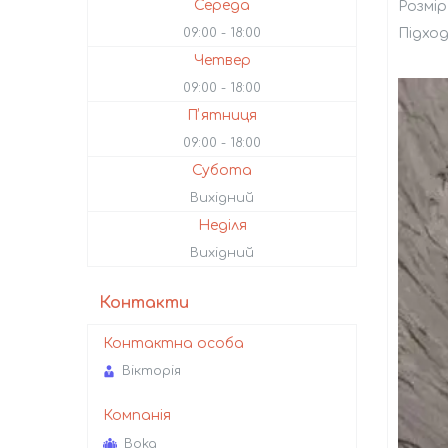
Середа
Розмір 
09:00
18:00
Підход
Четвер
09:00
18:00
Пʼятниця
09:00
18:00
Субота
Вихідний
Неділя
Вихідний
Контакти
Вікторія
Boka