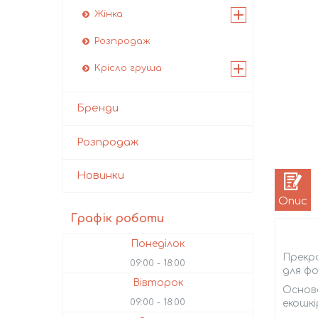
Жінка
Розпродаж
Крісло груша
Бренди
Розпродаж
Новинки
Опис
Графік роботи
Понеділок
Прекра
09:00
18:00
для фо
Вівторок
Основа
09:00
18:00
екошкі