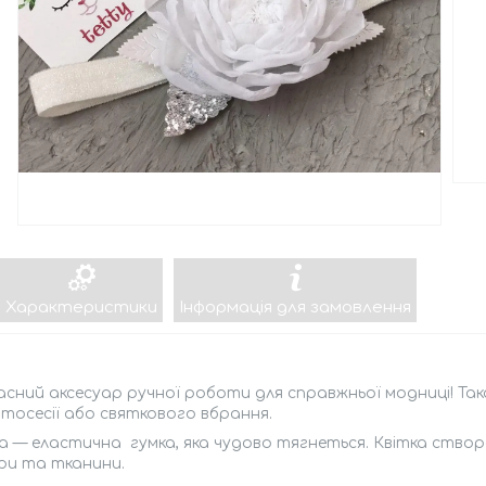
Характеристики
Інформація для замовлення
сний аксесуар ручної роботи для справжньої модниці! Така
тосесії або святкового вбрання.
 — еластична гумка, яка чудово тягнеться. Квітка створ
ри та тканини.