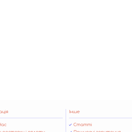
ація
Інше
Нас
Статті