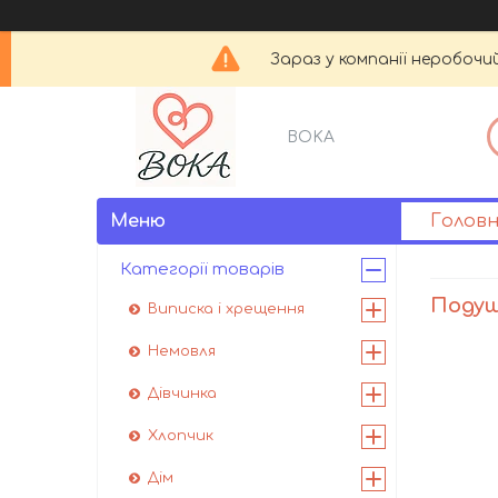
Зараз у компанії неробочи
BOKA
Голов
Категорії товарів
Подуш
Виписка і хрещення
Немовля
Дівчинка
Хлопчик
Дім