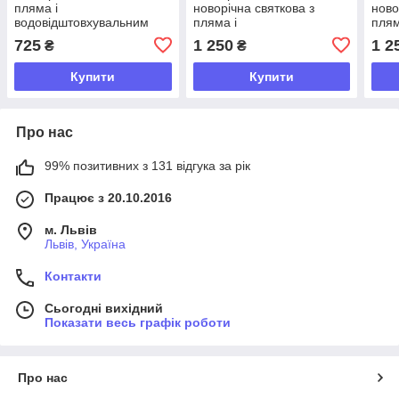
пляма і
новорічна святкова з
ново
водовідштовхувальним
пляма і
плям
просоченням IDEIA
водовідштовхувальним
водо
725
1 250
1 2
₴
₴
бавовна папороть
просоченням IDEIA
прос
бавовна червона
баво
Купити
Купити
Про нас
99% позитивних з 131 відгука за рік
Працює з 20.10.2016
м. Львів
Львів, Україна
Контакти
Сьогодні вихідний
Показати весь графік роботи
Про нас