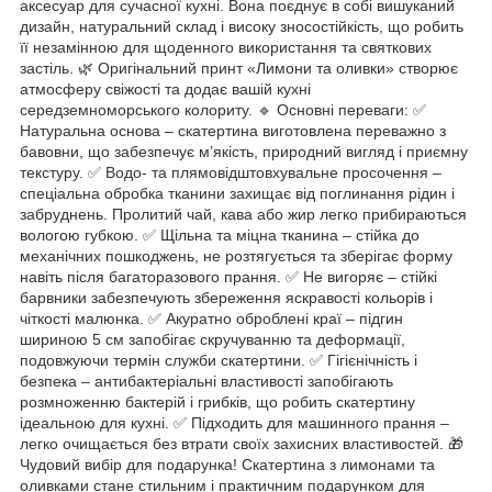
аксесуар для сучасної кухні. Вона поєднує в собі вишуканий
дизайн, натуральний склад і високу зносостійкість, що робить
її незамінною для щоденного використання та святкових
застіль. 🌿 Оригінальний принт «Лимони та оливки» створює
атмосферу свіжості та додає вашій кухні
середземноморського колориту. 🔹 Основні переваги: ✅
Натуральна основа – скатертина виготовлена переважно з
бавовни, що забезпечує м’якість, природний вигляд і приємну
текстуру. ✅ Водо- та плямовідштовхувальне просочення –
спеціальна обробка тканини захищає від поглинання рідин і
забруднень. Пролитий чай, кава або жир легко прибираються
вологою губкою. ✅ Щільна та міцна тканина – стійка до
механічних пошкоджень, не розтягується та зберігає форму
навіть після багаторазового прання. ✅ Не вигоряє – стійкі
барвники забезпечують збереження яскравості кольорів і
чіткості малюнка. ✅ Акуратно оброблені краї – підгин
шириною 5 см запобігає скручуванню та деформації,
подовжуючи термін служби скатертини. ✅ Гігієнічність і
безпека – антибактеріальні властивості запобігають
розмноженню бактерій і грибків, що робить скатертину
ідеальною для кухні. ✅ Підходить для машинного прання –
легко очищається без втрати своїх захисних властивостей. 🎁
Чудовий вибір для подарунка! Скатертина з лимонами та
оливками стане стильним і практичним подарунком для