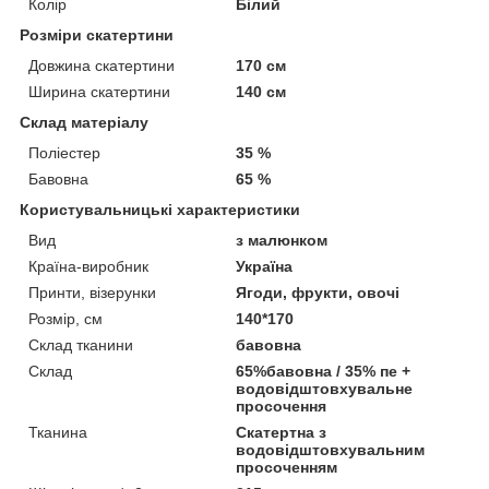
Колір
Білий
Розміри скатертини
Довжина скатертини
170 см
Ширина скатертини
140 см
Склад матеріалу
Поліестер
35 %
Бавовна
65 %
Користувальницькі характеристики
Вид
з малюнком
Країна-виробник
Україна
Принти, візерунки
Ягоди, фрукти, овочі
Розмір, см
140*170
Склад тканини
бавовна
Склад
65%бавовна / 35% пе +
водовідштовхувальне
просочення
Тканина
Скатертна з
водовідштовхувальним
просоченням