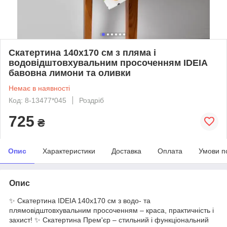
Скатертина 140х170 см з пляма і
водовідштовхувальним просоченням IDEIA
бавовна лимони та оливки
Немає в наявності
Код: 8-13477*045
Роздріб
725
₴
Опис
Характеристики
Доставка
Оплата
Умови п
Опис
✨ Скатертина IDEIA 140x170 см з водо- та
плямовідштовхувальним просоченням – краса, практичність і
захист! ✨ Скатертина Прем'єр – стильний і функціональний