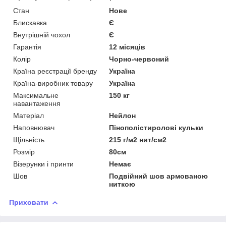
Cтан
Нове
Блискавка
Є
Внутрішній чохол
Є
Гарантія
12 місяців
Колір
Чорно-червоний
Країна реєстрації бренду
Україна
Країна-виробник товару
Україна
Максимальне
150 кг
навантаження
Матеріал
Нейлон
Наповнювач
Пінополістиролові кульки
Щільність
215 г/м2 нит/см2
Розмір
80см
Візерунки і принти
Немає
Шов
Подвійний шов армованою
ниткою
Приховати