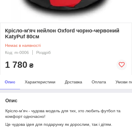
Крісло-м'яч нейлон Oxford чорно-червоний
KatyPuf 80см
Немає в наявності
Код: m-0006
Роздріб
1 780
₴
Опис
Характеристики
Доставка
Оплата
Умови п
Опис
Крісло-м'яч - чудова модель для тих, хто любить футбол та
комфорт одночасно!
Це чудова ідея для подарунку як дорослим, так і дітям.