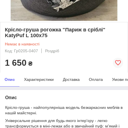
Крісло-груша рогожка "Париж в сріблі"
KatyPuf L 100x75
Немає в наявності
Код: Гр0205-0407
Роздріб
1 650
₴
Опис
Характеристики
Доставка
Оплата
Умови п
Опис
Крісло-груша - найпопулярніша модель безкаркасних меблів в
нашій майстерні.
Універсальне рішення для будь-якого інтер'єру - легко
трансформується в міні-лежак або в звичайний пуф: м'який і