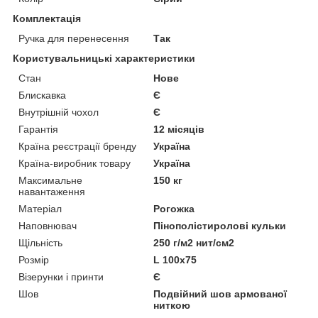
Комплектація
Ручка для перенесення
Так
Користувальницькі характеристики
Cтан
Нове
Блискавка
Є
Внутрішній чохол
Є
Гарантія
12 місяців
Країна реєстрації бренду
Україна
Країна-виробник товару
Україна
Максимальне
150 кг
навантаження
Матеріал
Рогожка
Наповнювач
Пінополістиролові кульки
Щільність
250 г/м2 нит/см2
Розмір
L 100x75
Візерунки і принти
Є
Шов
Подвійний шов армованої
ниткою