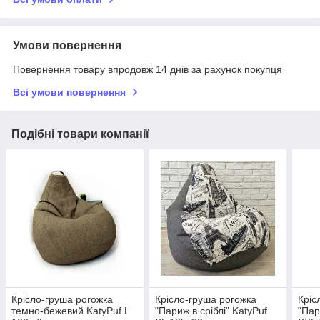
Умови повернення
Повернення товару впродовж 14 днів за рахунок покупця
Всі умови повернення
Подібні товари компанії
Крісло-груша рогожка
Крісло-груша рогожка
Кріс
темно-бежевий KatyPuf L
"Париж в сріблі" KatyPuf
"Пар