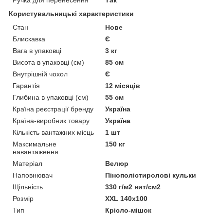
Користувальницькі характеристики
Cтан
Нове
Блискавка
Є
Вага в упаковці
3 кг
Висота в упаковці (см)
85 см
Внутрішній чохол
Є
Гарантія
12 місяців
Глибина в упаковці (см)
55 см
Країна реєстрації бренду
Україна
Країна-виробник товару
Україна
Кількість вантажних місць
1 шт
Максимальне
150 кг
навантаження
Матеріал
Велюр
Наповнювач
Пінополістиролові кульки
Щільність
330 г/м2 нит/см2
Розмір
XXL 140x100
Тип
Крісло-мішок