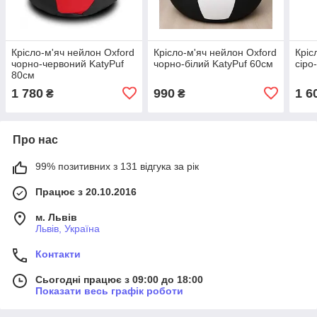
Крісло-м'яч нейлон Oxford
Крісло-м'яч нейлон Oxford
Кріс
чорно-червоний KatyPuf
чорно-білий KatyPuf 60см
сіро
80см
1 780
990
1 6
₴
₴
Про нас
99% позитивних з 131 відгука за рік
Працює з 20.10.2016
м. Львів
Львів, Україна
Контакти
Сьогодні працює з 09:00 до 18:00
Показати весь графік роботи