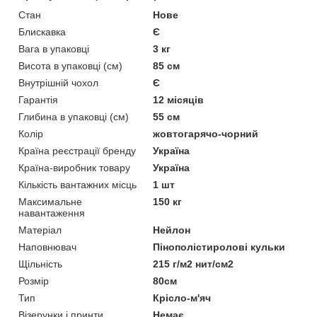
Cтан
Нове
Блискавка
Є
Вага в упаковці
3 кг
Висота в упаковці (см)
85 см
Внутрішній чохол
Є
Гарантія
12 місяців
Глибина в упаковці (см)
55 см
Колір
жовтогарячо-чорний
Країна реєстрації бренду
Україна
Країна-виробник товару
Україна
Кількість вантажних місць
1 шт
Максимальне
150 кг
навантаження
Матеріал
Нейлон
Наповнювач
Пінополістиролові кульки
Щільність
215 г/м2 нит/см2
Розмір
80см
Тип
Крісло-м'яч
Візерунки і принти
Немає