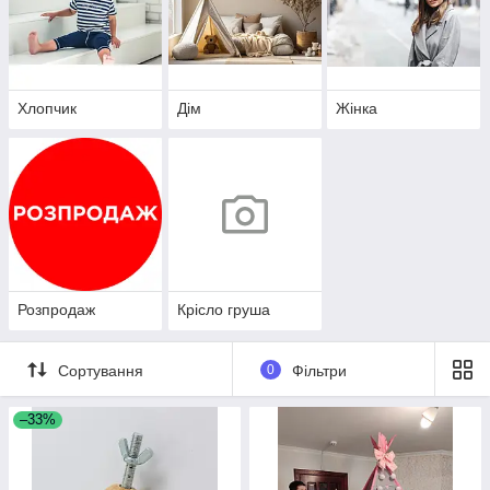
Хлопчик
Дім
Жінка
Розпродаж
Крісло груша
Сортування
0
Фільтри
–33%