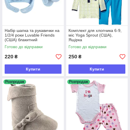
Набір шапка та рукавички на
Комплект для хлопчика 6-9,
1/2/4 роки Luvable Friends
міс Yoga Sprout (США),
(США) блакитний
Ящірка
Готово до відправки
Готово до відправки
220
250
₴
₴
Купити
Купити
Розпродаж
Розпродаж