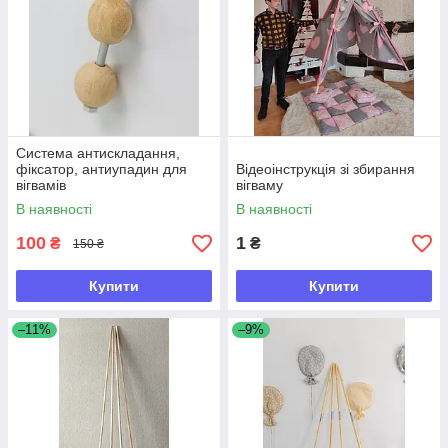
Система антискладання,
фіксатор, антиупадин для
Відеоінструкція зі збирання
вігвамів
вігваму
В наявності
В наявності
100
1
₴
₴
150 ₴
Купити
Купити
–11%
–9%