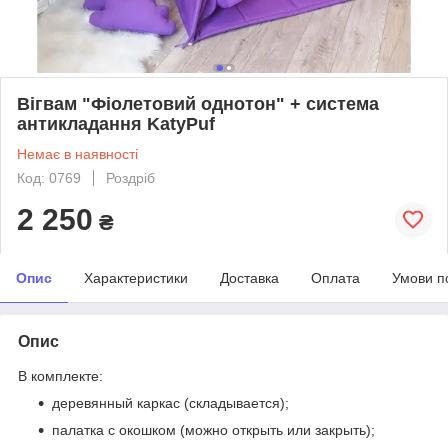
Вігвам "Фіолетовий однотон" + система
антикладання KatyPuf
Немає в наявності
Код: 0769
Роздріб
2 250
₴
Опис
Характеристики
Доставка
Оплата
Умови п
Опис
В комплекте:
деревянный каркас (складывается);
палатка с окошком (можно открыть или закрыть);