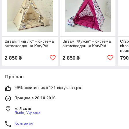
Вігвам "Інді ліс" + система
Вігвам "Фуксія" + система
Стьо
антискладання KatyPuf
антискладання KatyPuf
вігв
прин
2 850
2 850
790
₴
₴
Про нас
99% позитивних з 131 відгука за рік
Працює з 20.10.2016
м. Львів
Львів, Україна
Контакти