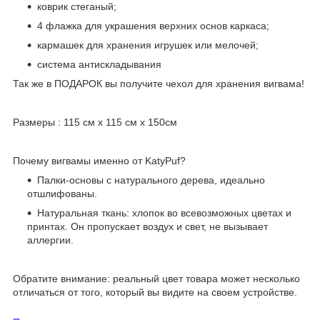
коврик стеганый;
4 флажка для украшения верхних основ каркаса;
кармашек для хранения игрушек или мелочей;
система антискладывания
Так же в ПОДАРОК вы получите чехол для хранения вигвама!
Размеры : 115 см x 115 см x 150см
Почему вигвамы именно от KatyPuf?
Палки-основы с натурального дерева, идеально
отшлифованы.
Натуральная ткань: хлопок во всевозможных цветах и
принтах. Он пропускает воздух и свет, не вызывает
аллергии.
Обратите внимание: реальный цвет товара может несколько
отличаться от того, который вы видите на своем устройстве.