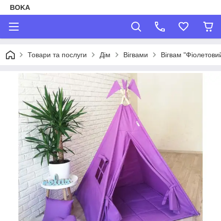
BOKA
Товари та послуги
Дім
Вігвами
Вігвам "Фіолетови