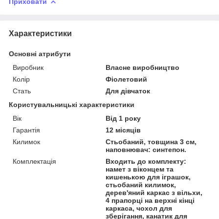
Приховати
Характеристики
Основні атрибути
Виробник
Власне виробництво
Колір
Фіолетовий
Стать
Для дівчаток
Користувальницькі характеристики
Вік
Від 1 року
Гарантія
12 місяців
Килимок
Стьобаний, товщина 3 см,
наповнювач: синтепон.
Комплектація
Входить до комплекту:
намет з віконцем та
кишенькою для іграшок,
стьобаний килимок,
дерев'яний каркас з вільхи,
4 прапорці на верхні кінці
каркаса, чохол для
зберігання, канатик для