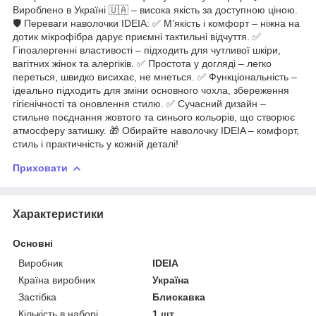
Вироблено в Україні 🇺🇦 – висока якість за доступною ціною.
🛡 Переваги наволочки IDEIA: ✅ М’якість і комфорт – ніжна на
дотик мікрофібра дарує приємні тактильні відчуття. ✅
Гіпоалергенні властивості – підходить для чутливої шкіри,
вагітних жінок та алергіків. ✅ Простота у догляді – легко
переться, швидко висихає, не мнеться. ✅ Функціональність –
ідеально підходить для зміни основного чохла, збереження
гігієнічності та оновлення стилю. ✅ Сучасний дизайн –
стильне поєднання жовтого та синього кольорів, що створює
атмосферу затишку. 🎁 Обирайте наволочку IDEIA – комфорт,
стиль і практичність у кожній деталі!
Приховати
Характеристики
Основні
Виробник
IDEIA
Країна виробник
Україна
Застібка
Блискавка
Кількість в наборі
1 шт.