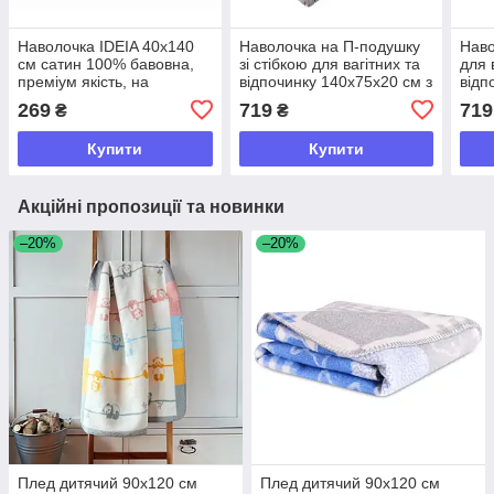
Наволочка IDEIA 40х140
Наволочка на П-подушку
Наво
см сатин 100% бавовна,
зі стібкою для вагітних та
для 
преміум якість, на
відпочинку 140х75х20 см з
відп
блискавці, для
блискавкою
стьо
269
719
719
₴
₴
ортопедичної подушки,
джин
сіра
Купити
Купити
Акційні пропозиції та новинки
–20%
–20%
Плед дитячий 90х120 см
Плед дитячий 90х120 см