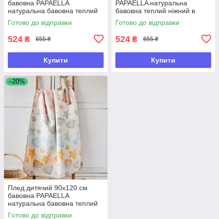
бавовна PAPAELLA
PAPAELLA натуральна
натуральна бавовна теплий
бавовна теплий ніжний в
ніжний в ліжечко візочок
ліжечко візочок киця
Готово до відправки
Готово до відправки
панда
524
524
₴
₴
655 ₴
655 ₴
Купити
Купити
–20%
Плед дитячий 90х120 см
бавовна PAPAELLA
натуральна бавовна теплий
ніжний в ліжечко візочок
Готово до відправки