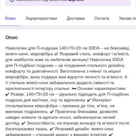
Опис
Характеристики
Доставка
Оплата
Умови п
Опис
Наволочка для П-подушки 140×75×20 см IDEIA – на блискавці,
жовто-синя, мікрофібра 🌿 Яскравий стиль, комфорт і м’якість
для майбутніх мам та любителів затишку! Наволочка IDEIA
для П-подібної подушки – це поєднання стильного дизайну,
комфорту та довговічності. Виготовлена з ніжної та міцної
мікрофібри, вона подарує вам відчуття легкості та м’якості. А
її стильне жовто-синє забарвлення додасть свіжості та
оригінальності інтер’єру спальні. 🛏 Основні характеристики:
✔ Розмір: 140×75×20 см – ідеально підходить для П-подібних
подушок для вагітних, сну та відпочинку. ✔ Матеріал:
гіпоалергенна мікрофібра – приємна до тіла, м’яка, не
викликає подразнень. ✔ Практична блискавка: дозволяє
швидко знімати та вдягати чохол, забезпечуючи легкий
догляд. ✔ Зносостійкість: не втрачає кольору та м’якості після
багаторазових прань. ✔ Яскравий дизайн: жовто-синє
забарвлення – стильний акцент у вашому інтер’єрі. ✔